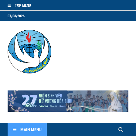
TOP MENU
07/08/2026
NVHB.NET
Nhóm Sinh Viên Nữ Vương Hoà Bình
MAIN MENU