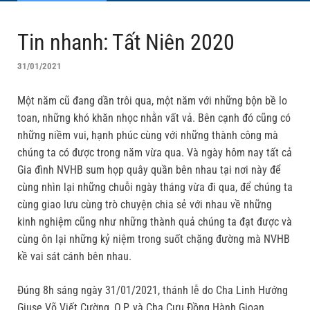
Tin nhanh: Tất Niên 2020
31/01/2021
Một năm cũ đang dần trôi qua, một năm với những bộn bề lo
toan, những khó khăn nhọc nhằn vất vả. Bên cạnh đó cũng có
những niềm vui, hạnh phúc cùng với những thành công mà
chúng ta có được trong năm vừa qua. Và ngày hôm nay tất cả
Gia đình NVHB sum họp quây quần bên nhau tại nơi này để
cùng nhìn lại những chuỗi ngày tháng vừa đi qua, để chúng ta
cùng giao lưu cùng trò chuyện chia sẻ với nhau về những
kinh nghiệm cũng như những thành quả chúng ta đạt được và
cùng ôn lại những kỷ niệm trong suốt chặng đường mà NVHB
kề vai sát cánh bên nhau.
Đúng 8h sáng ngày 31/01/2021, thánh lễ do Cha Linh Hướng
Giuse Võ Viết Cường, O.P. và Cha Cựu Đồng Hành Gioan