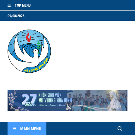
TOP MENU
09/08/2026
NVHB.NET
Nhóm Sinh Viên Nữ Vương Hoà Bình
MAIN MENU