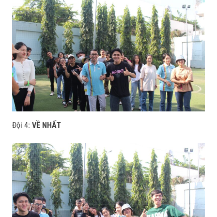
Đội 4:
VỀ NHẤT