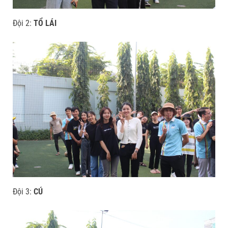
Đội 2:
TỔ LÁI
Đội 3:
CÚ