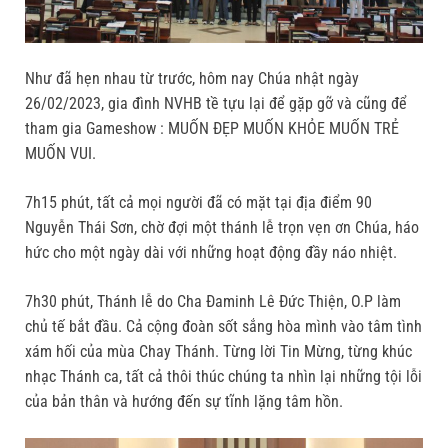
Như đã hẹn nhau từ trước, hôm nay Chúa nhật ngày
26/02/2023, gia đình NVHB tề tựu lại để gặp gỡ và cũng để
tham gia Gameshow : MUỐN ĐẸP MUỐN KHỎE MUỐN TRẺ
MUỐN VUI.
7h15 phút, tất cả mọi người đã có mặt tại địa điểm 90
Nguyễn Thái Sơn, chờ đợi một thánh lễ trọn vẹn ơn Chúa, háo
hức cho một ngày dài với những hoạt động đầy náo nhiệt.
7h30 phút, Thánh lễ do Cha Đaminh Lê Đức Thiện, O.P làm
chủ tế bắt đầu. Cả cộng đoàn sốt sắng hòa mình vào tâm tình
xám hối của mùa Chay Thánh. Từng lời Tin Mừng, từng khúc
nhạc Thánh ca, tất cả thôi thúc chúng ta nhìn lại những tội lỗi
của bản thân và hướng đến sự tĩnh lặng tâm hồn.