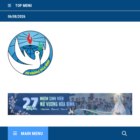
TOP MENU
06/08/2026
NVHB.NET
Nhóm Sinh Viên Nữ Vương Hoà Bình
MAIN MENU