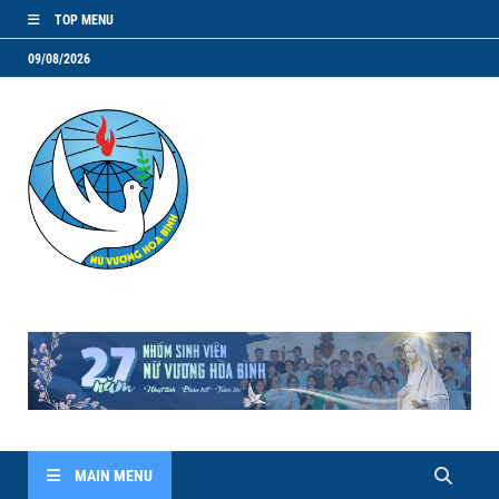
TOP MENU
09/08/2026
NVHB.NET
Nhóm Sinh Viên Nữ Vương Hoà Bình
MAIN MENU