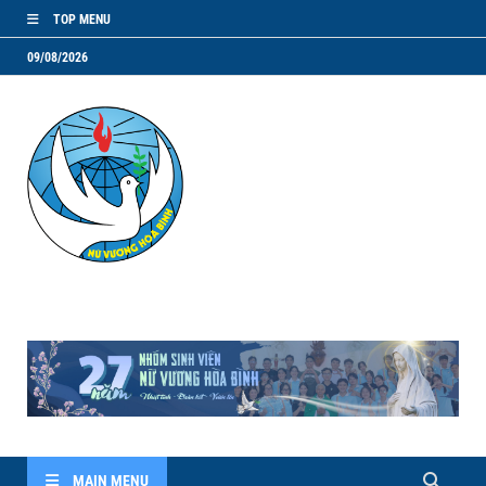
TOP MENU
09/08/2026
NVHB.NET
Nhóm Sinh Viên Nữ Vương Hoà Bình
MAIN MENU