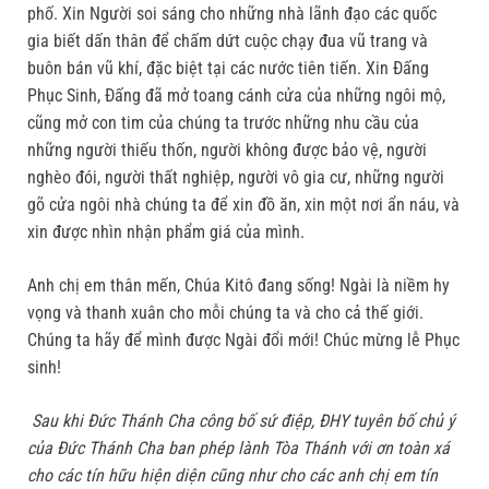
phố. Xin Người soi sáng cho những nhà lãnh đạo các quốc
gia biết dấn thân để chấm dứt cuộc chạy đua vũ trang và
buôn bán vũ khí, đặc biệt tại các nước tiên tiến. Xin Đấng
Phục Sinh, Đấng đã mở toang cánh cửa của những ngôi mộ,
cũng mở con tim của chúng ta trước những nhu cầu của
những người thiếu thốn, người không được bảo vệ, người
nghèo đói, người thất nghiệp, người vô gia cư, những người
gõ cửa ngôi nhà chúng ta để xin đồ ăn, xin một nơi ẩn náu, và
xin được nhìn nhận phẩm giá của mình.
Anh chị em thân mến, Chúa Kitô đang sống! Ngài là niềm hy
vọng và thanh xuân cho mỗi chúng ta và cho cả thế giới.
Chúng ta hãy để mình được Ngài đổi mới! Chúc mừng lễ Phục
sinh!
Sau khi Đức Thánh Cha công bố sứ điệp, ĐHY tuyên bố chủ ý
của Đức Thánh Cha ban phép lành Tòa Thánh với ơn toàn xá
cho các tín hữu hiện diện cũng như cho các anh chị em tín