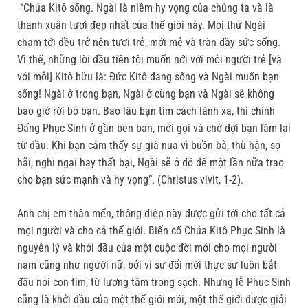
“Chúa Kitô sống. Ngài là niềm hy vọng của chúng ta và là
thanh xuân tươi đẹp nhất của thế giới này. Mọi thứ Ngài
chạm tới đều trở nên tươi trẻ, mới mẻ và tràn đầy sức sống.
Vì thế, những lời đầu tiên tôi muốn nới với mỗi người trẻ [và
với mỗi] Kitô hữu là: Đức Kitô đang sống và Ngài muốn bạn
sống! Ngài ở trong bạn, Ngài ở cùng bạn và Ngài sẽ không
bao giờ rời bỏ bạn. Bao lâu bạn tìm cách lánh xa, thì chính
Đấng Phục Sinh ở gần bên bạn, mời gọi và chờ đợi bạn làm lại
từ đầu. Khi bạn cảm thấy sự già nua vì buồn bã, thù hận, sợ
hãi, nghi ngại hay thất bại, Ngài sẽ ở đó để một lần nữa trao
cho bạn sức mạnh và hy vọng”. (Christus vivit, 1-2).
Anh chị em thân mến, thông điệp này được gửi tới cho tất cả
mọi người và cho cả thế giới. Biến cố Chúa Kitô Phục Sinh là
nguyên lý và khởi đầu của một cuộc đời mới cho mọi người
nam cũng như người nữ, bởi vì sự đổi mới thực sự luôn bắt
đầu nơi con tim, từ lương tâm trong sạch. Nhưng lễ Phục Sinh
cũng là khởi đầu của một thế giới mới, một thế giới được giải