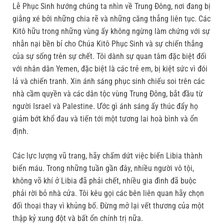
Lễ Phục Sinh hướng chúng ta nhìn về Trung Đông, nơi đang bị
giằng xé bởi những chia rẽ và những căng thẳng liên tục. Các
Kitô hữu trong những vùng ấy không ngừng làm chứng với sự
nhẫn nại bền bỉ cho Chúa Kitô Phục Sinh và sự chiến thắng
của sự sống trên sự chết. Tôi dành sự quan tâm đặc biệt đối
với nhân dân Yemen, đặc biệt là các trẻ em, bị kiệt sức vì đói
lả và chiến tranh. Xin ánh sáng phục sinh chiếu soi trên các
nhà cầm quyền và các dân tộc vùng Trung Đông, bắt đầu từ
người Israel và Palestine. Ước gì ánh sáng ấy thúc đẩy họ
giảm bớt khổ đau và tiến tới một tương lai hoà bình và ổn
định.
Các lực lượng vũ trang, hãy chấm dứt việc biến Libia thành
biển máu. Trong những tuần gần đây, nhiều người vô tội,
không võ khí ở Libia đã phải chết, nhiều gia đình đã buộc
phải rời bỏ nhà cửa. Tôi kêu gọi các bên liên quan hãy chọn
đối thoại thay vì khủng bố. Đừng mở lại vết thương của một
thập kỷ xung đột và bất ổn chính trị nữa.