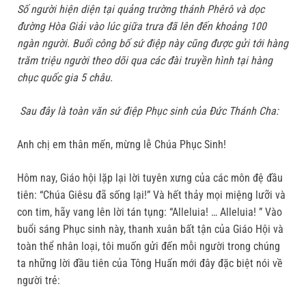
Số người hiện diện tại quảng trường thánh Phêrô và dọc
đường Hòa Giải vào lúc giữa trưa đã lên đến khoảng 100
ngàn người. Buổi công bố sứ điệp này cũng được gửi tới hàng
trăm triệu người theo dõi qua các đài truyền hình tại hàng
chục quốc gia 5 châu.
Sau đây là toàn văn sứ điệp Phục sinh của Đức Thánh Cha:
Anh chị em thân mến, mừng lễ Chúa Phục Sinh!
Hôm nay, Giáo hội lặp lại lời tuyên xưng của các môn đệ đầu
tiên: “Chúa Giêsu đã sống lại!” Và hết thảy mọi miệng lưỡi và
con tim, hãy vang lên lời tán tụng: “Alleluia! … Alleluia! ” Vào
buổi sáng Phục sinh này, thanh xuân bất tận của Giáo Hội và
toàn thể nhân loại, tôi muốn gửi đến mỗi người trong chúng
ta những lời đầu tiên của Tông Huấn mới đây đặc biệt nói về
người trẻ: