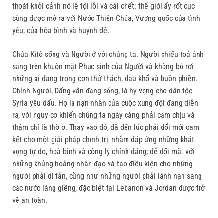
thoát khỏi cảnh nô lệ tội lỗi và cái chết: thế giới ấy rốt cục
cũng được mở ra với Nước Thiên Chúa, Vương quốc của tình
yêu, của hòa bình và huynh đệ.
Chúa Kitô sống và Người ở với chúng ta. Người chiếu toả ánh
sáng trên khuôn mặt Phục sinh của Người và không bỏ rơi
những ai đang trong cơn thử thách, đau khổ và buồn phiền.
Chính Người, Đấng vẫn đang sống, là hy vọng cho dân tộc
Syria yêu dấu. Họ là nạn nhân của cuộc xung đột đang diễn
ra, với nguy cơ khiến chúng ta ngày càng phải cam chịu và
thậm chí là thờ ơ. Thay vào đó, đã đến lúc phải đổi mới cam
kết cho một giải pháp chính trị, nhằm đáp ứng những khát
vọng tự do, hoà bình và công lý chính đáng; để đối mặt với
những khủng hoảng nhân đạo và tạo điều kiện cho những
người phải di tản, cũng như những người phải lánh nạn sang
các nước láng giềng, đặc biệt tại Lebanon và Jordan được trở
về an toàn.