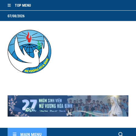
TOP MENU
07/08/2026
NVHB.NET
Nhóm Sinh Viên Nữ Vương Hoà Bình
MAIN MENU