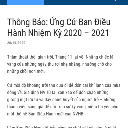
Thông Báo: Ứng Cử Ban Điều
Hành Nhiệm Kỳ 2020 – 2021
20/10/2020
Thắm thoát thời gian trôi, Tháng 11 lại về. Những chiếc lá
vàng của những ngày thu rơi nhẹ nhàng, nhường chỗ cho
những chồi non mới.
Cứ mỗi độ khoảng trời thu qua đi để đón cái khí lạnh của mùa
đông về, Gia đình NVHB lại xôn xao để đón chào những
gương mặt ưu tú và đầy nhiệt huyết của người trẻ – những
thành viên sáng giá để gửi trao sự kỳ vọng, niềm tin yêu cho
một thế hệ Ban Điều Hành mới của NVHB.
Làm Ban Điều Hành ắt hẳn cũng có chút vất vả, nào là phải