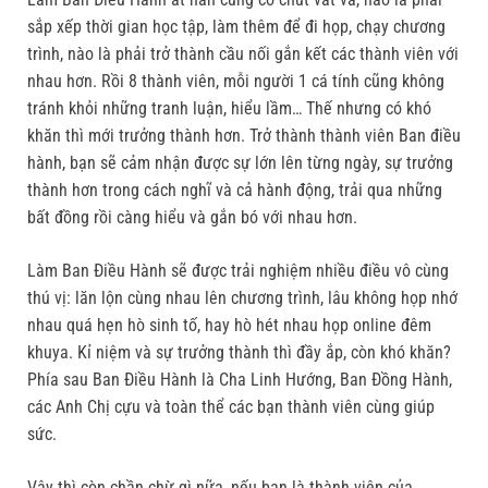
sắp xếp thời gian học tập, làm thêm để đi họp, chạy chương
trình, nào là phải trở thành cầu nối gắn kết các thành viên với
nhau hơn. Rồi 8 thành viên, mỗi người 1 cá tính cũng không
tránh khỏi những tranh luận, hiểu lầm… Thế nhưng có khó
khăn thì mới trưởng thành hơn. Trở thành thành viên Ban điều
hành, bạn sẽ cảm nhận được sự lớn lên từng ngày, sự trưởng
thành hơn trong cách nghĩ và cả hành động, trải qua những
bất đồng rồi càng hiểu và gắn bó với nhau hơn.
Làm Ban Điều Hành sẽ được trải nghiệm nhiều điều vô cùng
thú vị: lăn lộn cùng nhau lên chương trình, lâu không họp nhớ
nhau quá hẹn hò sinh tố, hay hò hét nhau họp online đêm
khuya. Kỉ niệm và sự trưởng thành thì đầy ắp, còn khó khăn?
Phía sau Ban Điều Hành là Cha Linh Hướng, Ban Đồng Hành,
các Anh Chị cựu và toàn thể các bạn thành viên cùng giúp
sức.
Vậy thì còn chần chừ gì nữa, nếu bạn là thành viên của