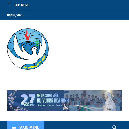
TOP MENU
09/08/2026
NVHB.NET
Nhóm Sinh Viên Nữ Vương Hoà Bình
MAIN MENU