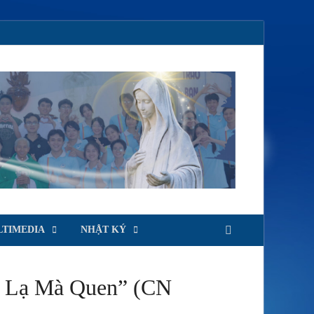
TIMEDIA
NHẬT KÝ
g Lạ Mà Quen” (CN