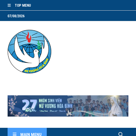
TOP MENU
07/08/2026
NVHB.NET
Nhóm Sinh Viên Nữ Vương Hoà Bình
MAIN MENU