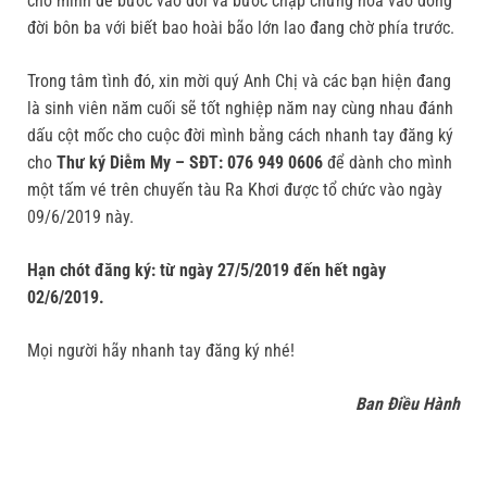
cho mình để bước vào đời và bước chập chững hòa vào dòng
đời bôn ba với biết bao hoài bão lớn lao đang chờ phía trước.
Trong tâm tình đó, xin mời quý Anh Chị và các bạn hiện đang
là sinh viên năm cuối sẽ tốt nghiệp năm nay cùng nhau đánh
dấu cột mốc cho cuộc đời mình bằng cách nhanh tay đăng ký
cho
Thư ký Diễm My – SĐT: 076 949 0606
để dành cho mình
một tấm vé trên chuyến tàu Ra Khơi được tổ chức vào ngày
09/6/2019 này.
Hạn chót đăng ký: từ ngày 27/5/2019 đến hết ngày
02/6/2019.
Mọi người hãy nhanh tay đăng ký nhé!
Ban Điều Hành