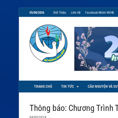
05/08/2026
Giới Thiệu
Liên Hệ
Facebook Nhóm NVHB
NVHB.NET
Nhóm Sinh Viên Nữ Vương Hoà
TRANG CHỦ
TIN TỨC
CẦU NGUYỆN VÀ SU
Thông báo: Chương Trình 
04/09/2018