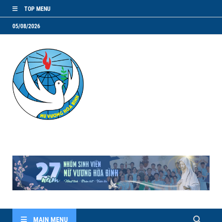
TOP MENU
05/08/2026
NVHB.NET
Nhóm Sinh Viên Nữ Vương Hoà Bình
MAIN MENU