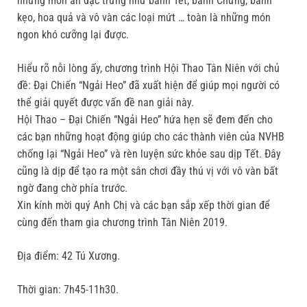
những món ăn đặc trưng như bánh Tét, bánh Chưng, bánh
kẹo, hoa quả và vô vàn các loại mứt … toàn là những món
ngon khó cưỡng lại được.
Hiểu rõ nỗi lòng ấy, chương trình Hội Thao Tân Niên với chủ
đề: Đại Chiến “Ngải Heo” đã xuất hiện để giúp mọi người có
thể giải quyết được vấn đề nan giải này.
Hội Thao – Đại Chiến “Ngải Heo” hứa hẹn sẽ đem đến cho
các bạn những hoạt động giúp cho các thành viên của NVHB
chống lại “Ngải Heo” và rèn luyện sức khỏe sau dịp Tết. Đây
cũng là dịp để tạo ra một sân chơi đầy thú vị với vô vàn bất
ngờ đang chờ phía trước.
Xin kính mời quý Anh Chị và các bạn sắp xếp thời gian để
cùng đến tham gia chương trình Tân Niên 2019.
Địa điểm: 42 Tú Xương.
Thời gian: 7h45-11h30.