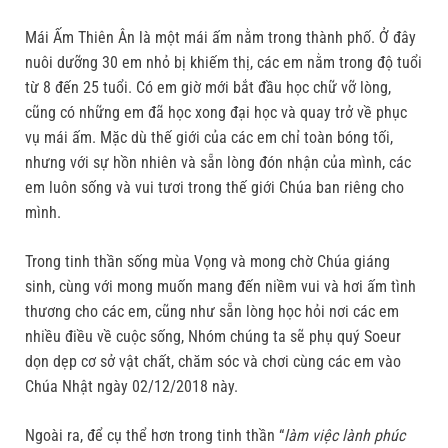
Mái Ấm Thiên Ân là một mái ấm nằm trong thành phố. Ở đây
nuôi dưỡng 30 em nhỏ bị khiếm thị, các em nằm trong độ tuổi
từ 8 đến 25 tuổi. Có em giờ mới bắt đầu học chữ vỡ lòng,
cũng có những em đã học xong đại học và quay trở về phục
vụ mái ấm. Mặc dù thế giới của các em chỉ toàn bóng tối,
nhưng với sự hồn nhiên và sẵn lòng đón nhận của mình, các
em luôn sống và vui tươi trong thế giới Chúa ban riêng cho
mình.
Trong tinh thần sống mùa Vọng và mong chờ Chúa giáng
sinh, cùng với mong muốn mang đến niềm vui và hơi ấm tình
thương cho các em, cũng như sẵn lòng học hỏi nơi các em
nhiều điều về cuộc sống, Nhóm chúng ta sẽ phụ quý Soeur
dọn dẹp cơ sở vật chất, chăm sóc và chơi cùng các em vào
Chúa Nhật ngày 02/12/2018 này.
Ngoài ra, để cụ thể hơn trong tinh thần “
làm việc lành phúc