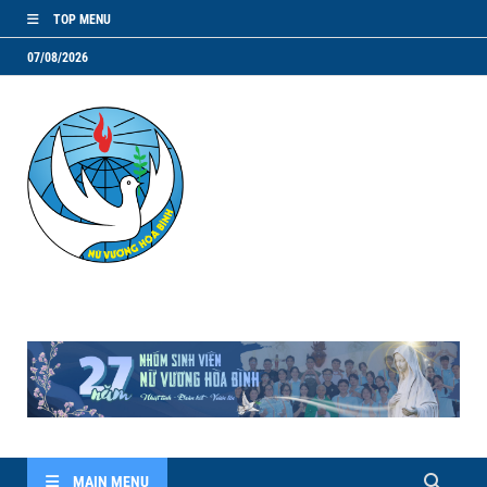
TOP MENU
07/08/2026
NVHB.NET
Nhóm Sinh Viên Nữ Vương Hoà Bình
MAIN MENU