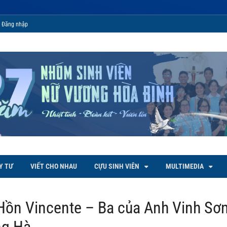
Đăng nhập
 Bình
Y TƯ
VIẾT CHO NHAU
CỰU SINH VIÊN
MULTIMEDIA
Hồn Vincente – Ba của Anh Vinh Sơn
ng Hà