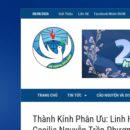
08/08/2026
Giới Thiệu
Liên Hệ
Facebook Nhóm NVHB
NVHB.NET
Nhóm Sinh Viên Nữ Vương Hoà
TRANG CHỦ
TIN TỨC
CẦU NGUYỆN VÀ SU
Thành Kính Phân Ưu: Linh 
Cecilia Nguyễn Trần Phươ