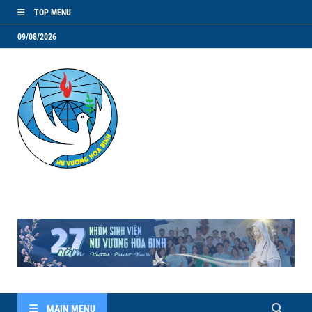
TOP MENU
09/08/2026
NVHB.NET
Nhóm Sinh Viên Nữ Vương Hoà Bình
MAIN MENU