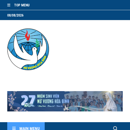
TOP MENU
08/08/2026
NVHB.NET
Nhóm Sinh Viên Nữ Vương Hoà Bình
MAIN MENU