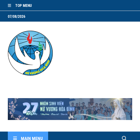
TOP MENU
07/08/2026
NVHB.NET
Nhóm Sinh Viên Nữ Vương Hoà Bình
MAIN MENU