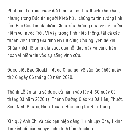
Phút biệt ly trong cuộc đời luôn là một thử thách khó khăn,
nhưng trong Đức tin người Ki-tô hữu, chúng ta tin tưởng linh
hồn Bác Gioakim đã được Chúa yêu thương đưa về để hưởng
niềm vui nước Trời. Vì vậy, trong tình hiệp thông, tất cả các
thành viên trong Gia đình NVHB cùng Cầu nguyện để xin
Chúa khích lệ tang gia vượt qua nỗi đau này và cùng hân
hoan vì niềm tin vào sự sống vĩnh cửu.
Được biết Bác Gioakim được Chúa gọi về vào lúc 9h00 ngày
thứ 6 ngày 06 tháng 03 năm 2020.
Thánh Lễ án táng sẽ được cử hành vào lúc 4h30 ngày 09
tháng 03 năm 2020 tại Thánh Đường Giáo xứ Đá Hàn, Phước
Sơn, Ninh Phước, Ninh Thuận. Hỏa táng tại Nha Trang.
Xin quý Anh Chị và các bạn hiệp dâng 1 kinh Lạy Cha, 1 kinh
Tin kính đề cầu nguyện cho linh hồn Gioakim.