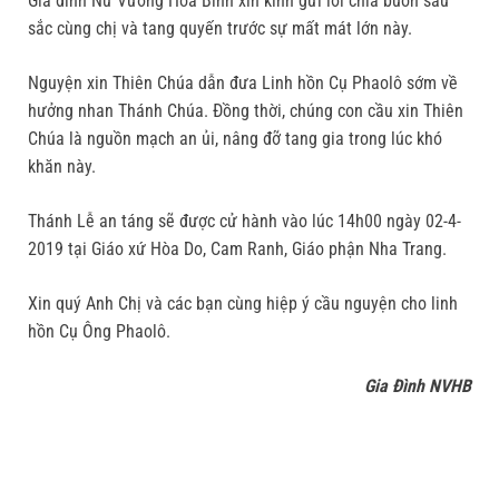
Gia đình Nữ Vương Hòa Bình xin kính gửi lời chia buồn sâu
sắc cùng chị và tang quyến trước sự mất mát lớn này.
Nguyện xin Thiên Chúa dẫn đưa Linh hồn Cụ Phaolô sớm về
hưởng nhan Thánh Chúa. Đồng thời, chúng con cầu xin Thiên
Chúa là nguồn mạch an ủi, nâng đỡ tang gia trong lúc khó
khăn này.
Thánh Lễ an táng sẽ được cử hành vào lúc 14h00 ngày 02-4-
2019 tại Giáo xứ Hòa Do, Cam Ranh, Giáo phận Nha Trang.
Xin quý Anh Chị và các bạn cùng hiệp ý cầu nguyện cho linh
hồn Cụ Ông Phaolô.
Gia Đình NVHB