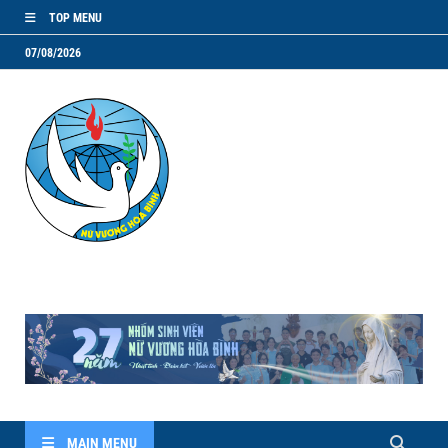
TOP MENU
07/08/2026
NVHB.NET
Nhóm Sinh Viên Nữ Vương Hoà Bình
MAIN MENU