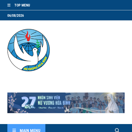
TOP MENU
06/08/2026
NVHB.NET
Nhóm Sinh Viên Nữ Vương Hoà Bình
MAIN MENU