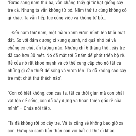
“Bước sang năm thứ ba, vẫn chẳng thấy gì từ hạt giống cây
tre cả. Nhưng ta vẫn không từ bỏ. Năm thứ tư cũng không có
gì khác. Ta vẫn tiếp tục công việc và không từ bỏ…
… Đến năm thứ năm, một mầm xanh vươn mình lên khỏi mặt
đất. So với đám dương xỉ xung quanh, nó quá nhỏ bé và
chẳng có chút ấn tượng nào. Nhưng chỉ 6 tháng thôi, cây tre
đã cao hơn 30 mét. Nó đã mất tới 5 năm để phát triển bộ rễ.
Rễ của nó rất khoẻ mạnh và có thể cung cấp cho nó tất cả
những gì cần thiết để sống và vươn lên. Ta đã không cho cây
tre một chút thử thách nào”.
“Con có biết không, con của ta, tất cả thời gian mà con phải
vật lộn để sống, con đã xây dựng và hoàn thiện gốc rễ của
mình” – Chúa nói tiếp.
“Ta đã không rời bỏ cây tre. Và ta cũng sẽ không bao giờ xa
con. Đừng so sánh bản thân con với bất cứ thứ gì khác.