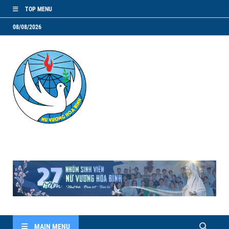
TOP MENU
08/08/2026
NVHB.NET
Nhóm Sinh Viên Nữ Vương Hoà Bình
MAIN MENU