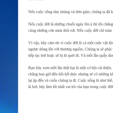
Nếu cuộc sống nhẹ nhàng và đơn giản, chúng ta đã k
Nếu cuộc đời là những chuỗi ngày êm ả thì rồi chẳn
cùng những cơn mưa thôi rơi. Nếu cuộc đời chỉ toà
Vì vậy, hãy cảm ơn vì cuộc đời là cả một cuộc vật l
ngược dòng lên với thượng nguồn. Chúng ta sẽ phải 
tiếp tục bơi hoặc sẽ bị lũ quét đi. Và mỗi lần quẫy
Bạn hãy xem mỗi lần thất bại là một cơ hội cải thiệ
chẳng bao giờ đến hồi kết thúc nhưng sẽ có những khi
lại ập đến và cuốn chúng ta đi. Cuộc sống là như thế
là bơi, hãy làm tốt nhất vai trò của bạn trong cuộc đời