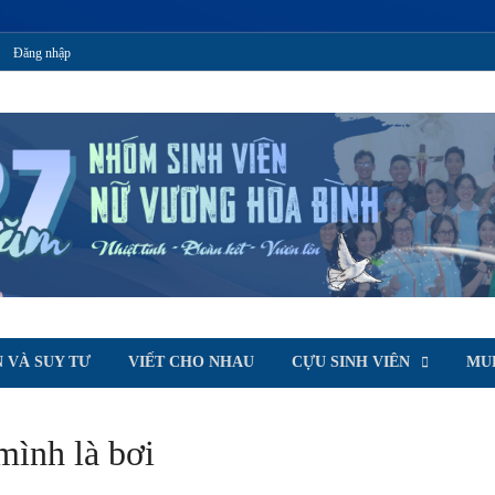
Đăng nhập
T
oà Bình
 VÀ SUY TƯ
VIẾT CHO NHAU
CỰU SINH VIÊN
MU
 mình là bơi