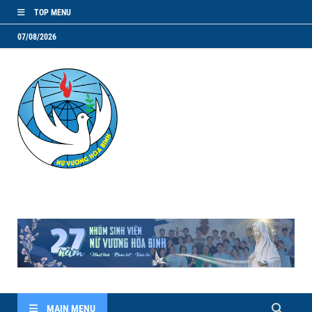
TOP MENU
07/08/2026
NVHB.NET
Nhóm Sinh Viên Nữ Vương Hoà Bình
MAIN MENU