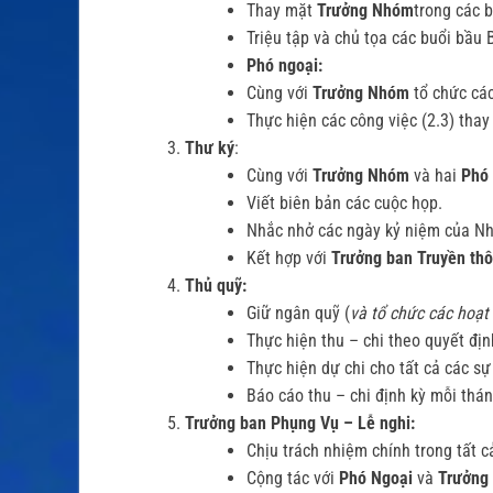
Thay mặt
Trưởng Nhóm
trong các 
Triệu tập và chủ tọa các buổi bầu
Phó ngoại:
Cùng với
Trưởng Nhóm
tổ chức các
Thực hiện các công việc (2.3) tha
Thư ký
:
Cùng với
Trưởng Nhóm
và hai
Phó
Viết biên bản các cuộc họp.
Nhắc nhở các ngày kỷ niệm của Nh
Kết hợp với
Trưởng ban Truyền th
Thủ quỹ:
Giữ ngân quỹ (
và tổ chức các hoạt
Thực hiện thu – chi theo quyết đị
Thực hiện dự chi cho tất cả các sự
Báo cáo thu – chi định kỳ mỗi thá
Trưởng ban Phụng Vụ – Lễ nghi:
Chịu trách nhiệm chính trong tất 
Cộng tác với
Phó Ngoại
và
Trưởng