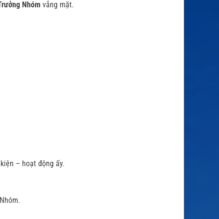
rưởng Nhóm
vắng mặt.
 kiện – hoạt động ấy.
a Nhóm.