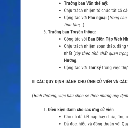
Trưởng ban Văn thể mỹ:
Chịu trách nhiệm tổ chức tất cả c
Cộng tác với
Phó ngoại
(
trong các 
tĩnh tâm,…
).
Trưởng ban Truyền thông:
Cộng tác với
Ban Biên Tập Web 
Chịu trách nhiệm soạn thảo, đăng v
nhất (
tùy theo tính chất quan trọng
Hướng
.
Cộng tác với
Thư ký
trong việc thự
III.
CÁC QUY ĐỊNH DÀNH CHO ỨNG CỬ VIÊN VÀ CÁC
(
Bình thường, việc bầu chọn sẽ theo những quy địn
Điều kiện dành cho các ứng cử viên
Cho dù đã kết nạp hay chưa, ứng c
Đã đọc, hiểu và đồng thuận với Qu