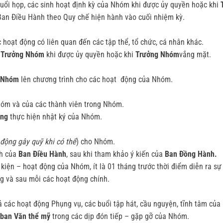
buổi họp, các sinh hoạt định kỳ của Nhóm khi được ủy quyền hoặc khi
T
 Ban Điều Hành theo Quy chế hiện hành vào cuối nhiệm kỳ.
 hoạt động có liên quan đến các tập thể, tổ chức, cá nhân khác.
y
Trưởng Nhóm
khi được ủy quyền hoặc khi
Trưởng Nhóm
vắng mặt.
 Nhóm
lên chương trình cho các hoạt động của Nhóm.
óm và của các thành viên trong Nhóm.
ông
thực hiện nhật ký của Nhóm.
 động gây quỹ khi có thể
) cho Nhóm.
nh của
Ban Điều Hành
, sau khi tham khảo ý kiến của
Ban Đồng Hành.
 kiện – hoạt động của Nhóm, ít là 01 tháng trước thời điểm diễn ra sự
ng và sau mỗi các hoạt động chính.
cả các hoạt động Phụng vụ, các buổi tập hát, cầu nguyện, tĩnh tâm củ
 ban Văn thể mỹ
trong các dịp đón tiếp – gặp gỡ của Nhóm.