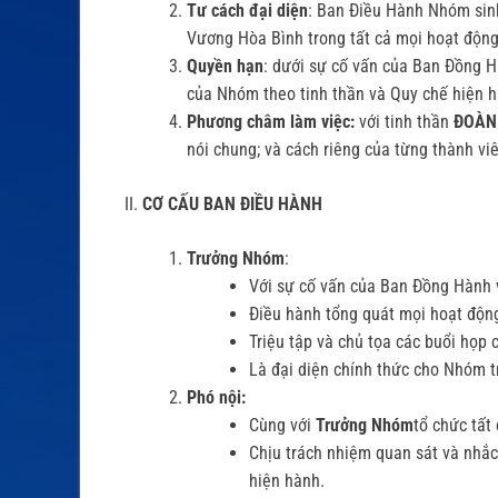
Tư cách đại diện
: Ban Điều Hành Nhóm sinh
Vương Hòa Bình trong tất cả mọi hoạt độn
Quyền hạn
: dưới sự cố vấn của Ban Đồng 
của Nhóm theo tinh thần và Quy chế hiện 
Phương châm làm việc:
với tinh thần
ĐOÀN
nói chung; và cách riêng của từng thành vi
II.
CƠ CẤU BAN ĐIỀU HÀNH
Trưởng Nhóm
:
Với sự cố vấn của Ban Đồng Hành 
Điều hành tổng quát mọi hoạt độn
Triệu tập và chủ tọa các buổi họ
Là đại diện chính thức cho Nhóm t
Phó nội:
Cùng với
Trưởng Nhóm
tổ chức tất
Chịu trách nhiệm quan sát và nhắc
hiện hành.