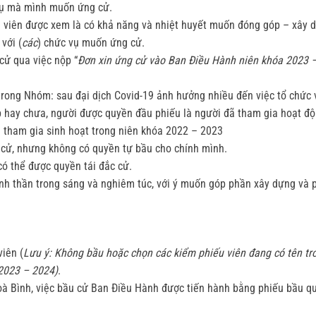
vụ mà mình muốn ứng cử.
h viên được xem là có khả năng và nhiệt huyết muốn đóng góp – xây 
với (
các
) chức vụ muốn ứng cử.
cử qua việc nộp “
Đơn xin ứng cử vào Ban Điều Hành niên khóa 2023 
 trong Nhóm: sau đại dịch Covid-19 ảnh hưởng nhiều đến việc tổ chức
nạp hay chưa, người được quyền đầu phiếu là người đã tham gia hoạt
n: tham gia sinh hoạt trong niên khóa 2022 – 2023
 cử, nhưng không có quyền tự bầu cho chính mình.
ó thể được quyền tái đắc cử.
tinh thần trong sáng và nghiêm túc, với ý muốn góp phần xây dựng và
iên (
Lưu ý: Không bầu hoặc chọn các kiểm phiếu viên đang có tên 
 2023 – 2024)
.
 Bình, việc bầu cử Ban Điều Hành được tiến hành bằng phiếu bầu qu