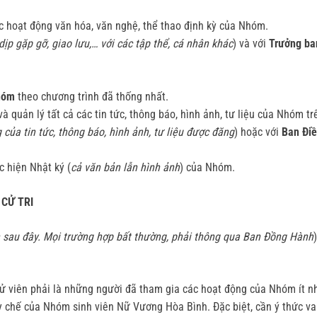
ác hoạt động văn hóa, văn nghệ, thể thao định kỳ của Nhóm.
dịp gặp gỡ, giao lưu,… với các tập thể, cá nhân khác
) và với
Trưởng ba
Nhóm
theo chương trình đã thống nhất.
à quản lý tất cả các tin tức, thông báo, hình ảnh, tư liệu của Nhóm 
 của tin tức, thông báo, hình ảnh, tư liệu được đăng
) hoặc với
Ban Đi
c hiện Nhật ký (
cả văn bản lẫn hình ảnh
) của Nhóm.
 CỬ TRI
h sau đây. Mọi trường hợp bất thường, phải thông qua Ban Đồng Hành
)
ử viên phải là những người đã tham gia các hoạt động của Nhóm ít nh
y chế của Nhóm sinh viên Nữ Vương Hòa Bình. Đặc biệt, cần ý thức vai