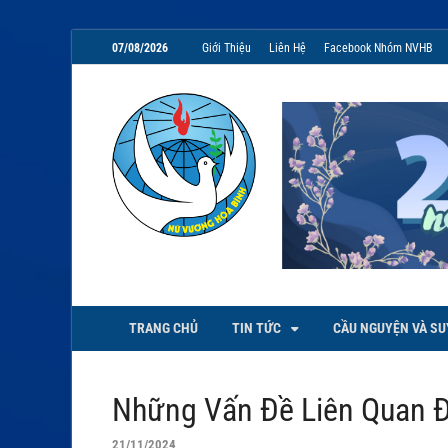
07/08/2026
Giới Thiệu
Liên Hệ
Facebook Nhóm NVHB
NVHB.NET
Nhóm Sinh Viên Nữ Vương Hoà
TRANG CHỦ
TIN TỨC
CẦU NGUYỆN VÀ SU
Những Vấn Đề Liên Quan Đ
21/11/2024