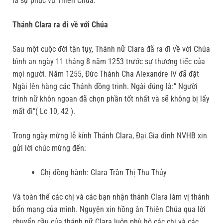
là sự phục vụ Thiên Chúa.
Thánh Clara ra đi về với Chúa
Sau một cuộc đời tận tụy, Thánh nữ Clara đã ra đi về với Chúa
bình an ngày 11 tháng 8 năm 1253 trước sự thương tiếc của
mọi người. Năm 1255, Đức Thánh Cha Alexandre IV đã đặt
Ngài lên hàng các Thánh đồng trinh. Ngài đúng là:” Người
trinh nữ khôn ngoan đã chọn phần tốt nhất và sẽ không bị lấy
mất đi”( Lc 10, 42 ).
Trong ngày mừng lễ kính Thánh Clara, Đại Gia đình NVHB xin
gửi lời chúc mừng đến:
Chị đồng hành: Clara Trần Thị Thu Thủy
Và toàn thể các chị và các bạn nhận thánh Clara làm vị thánh
bổn mạng của mình. Nguyện xin hồng ân Thiên Chúa qua lời
chuyển cầu của thánh nữ Clara luôn phù hộ các chị và các