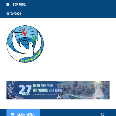
TOP MENU
08/08/2026
NVHB.NET
Nhóm Sinh Viên Nữ Vương Hoà Bình
MAIN MENU