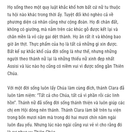
Họ sống theo một quy luật khắc khổ hơn bất cứ nữ tu thuộc
tu hội nào khác trong thời ấy. Tuyệt đối khó nghèo cả về
phương diện cá nhân cũng như cộng đoàn. Họ đi chân đất,
không có giường, mà nằm trên các khúc gỗ được kết lại và
chăn mền là vỏ cây gai dệt thành. Họ ăn rất ít và không bao
giờ ăn thịt. Thực phẩm của họ là tất cả những gì xin được.
Bất kể sự khắc khổ của đời sống là như thế, nhưng những
người theo thánh nữ lại là những thiếu nữ xinh đẹp nhất
Assisi và lúc nào họ cũng có niềm vui vì được sống gần Thiên
Chúa.
Với một đời sống luôn lấy Chúa làm cùng đích, thánh Clara đã
luôn tâm niệm: “Tất cả cho Chúa, tất cả vì phần rỗi các linh
hồn”. Thánh nữ đã sống đời sống thánh thiện và luôn giúp các
chị em Hội dòng nên thánh. Thánh Clara làm bề trên tu viện
trong bốn mươi năm mà trong đó hai mươi chín năm ngài
luôn đau yếu. Nhưng lúc nào ngài cũng vui vẻ vì cho rằng đó