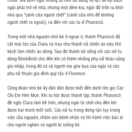
Chúa. Gia đình ngài hoảng sợ nên đã dùng vũ lực để ép buộc
ngài phải trở về nhà; nhưng một đêm kia, ngài đã trốn ra khỏi
nhà qua “cánh cửa người chết” (cánh cửa nhỏ để khiêng
người chết ra ngoài), và đến với các tu sĩ Phanxicô.
Trong một nhà nguyện nhỏ bé ở ngoại ô, thánh Phanxicô đã
cắt mái tóc của Clara và trao cho thánh nữ chiếc áo nâu thô
kệch làm chiếc áo dòng. Sau đó thánh nữ sống với các nữ tu
dòng Bênêđíctô cho đến khi có thêm những phụ nữ khác cũng
gia nhập, trong đó có cả người mẹ góa bụa của ngài và các
phụ nữ thuộc gia đình quý tộc ở Florence.
Cộng đoàn nhỏ bé ấy dần dần được biết đến dưới tên gọi Các
Chị Em Hèn Mọn. Khi tu hội được thành lập, thánh Phanxicô
đề nghị Clara làm bề trên, nhưng ngài từ chối cho đến khi
được hai mươi mốt tuổi. Các nữ tu trong dòng tận tụy trong
việc cầu nguyện, chăm sóc bệnh nhân và thi hành việc bác ái
cho người nghèo và người bị ruồng bỏ.