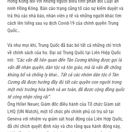
Hong Kong đối với những người biểu tình phản đối Luật an
ninh Hồng Kông. Bản cáo trạng cũng tố cáo sự kiểm duyệt và
trả thù các nhà báo, nhân viên y tế và những người khác tìm
cách lên tiếng sau vụ dịch Covid-19 của chính quyền Trung
Quốc…
Và như mọi khi, Trung Quốc đã bác bỏ tất cả những chỉ trích
về chính sách của họ. Đại sứ Trung Quốc tại Liên Hiệp Quốc
nói:
“Các vấn đề liên quan đến Tân Cương không được gọi là
vấn đề nhân quyền, dân tộc và tôn giáo, mà là vấn đề chống
khủng bố và chống ly khai… Tất cả các nhóm dân tộc ở Tân
Cương đã được hưởng đầy đủ tất các quyền con người trong
một môi trường hòa bình và an toàn, đã được cộng đồng quốc
tế công nhận rộng rãi”
.
Ông Hillel Neuer, Giám đốc điều hành của Tổ chức Giám sát
LHQ (UN Watch), một tổ chức phi chính phủ có trụ sở tại
Geneva với nhiệm vụ giám sát hoạt động của Liên Hợp Quốc,
đã chỉ chích quyết định này và cho rằng qua hành động này,