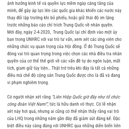
ảnh hưởng kinh tế và quyền lực mềm ngày càng tăng của
mình, để gây áp lực lên các quốc gia khác khiến các nước này
thay đổi lập trường khi bỏ phiếu, hoặc giữ thái độ im lặng
trước những báo cáo chỉ trích Trung Quốc về nhân quyền.
Mới đây, ngày 2-4-2020, Trung Quốc lại chỉ định vào một ủy
ban trong UNHRC với vai trò tư vấn, xem xét các ứng viên cho
những chức vụ quan trọng của Hội đồng. Ở đó Trung Quốc sẽ
đóng vai trò quan trọng trong việc chọn các nhà điều tra nhân
quyền của cơ thể thế giới về các vấn đề tự do ngôn luận, mất
tích, giam giữ tùy tiện… Thật trớ trêu khi đây là tất cả những
điều mà chế độ cộng sản Trung Quốc được cho là đã và đang
vi phạm nghiêm trọng.
Có người nhận xét rằng
“Liên Hiệp Quốc giờ đây như tổ chức
công đoàn Việt Nam!”
, tức là hữu danh vô thực. Có lẽ nhận
xét này hơi quá, nhưng ai cũng có thể nhận thấy rằng vai trò
của LHQ trong những năm gần đây đã giảm sút đáng kể. Đặc
biệt điều này càng đúng với UNHRC qua những diễn biến liên