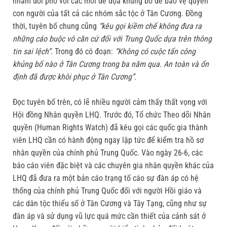
nhằm đối phó với các mối đe dọa khủng bố để bảo vệ quyền
con người của tất cả các nhóm sắc tộc ở Tân Cương. Đồng
thời, tuyên bố chung cũng
“kêu gọi kiềm chế không đưa ra
những cáo buộc vô căn cứ đối với Trung Quốc dựa trên thông
tin sai lệch”
. Trong đó có đoạn:
“Không có cuộc tấn công
khủng bố nào ở Tân Cương trong ba năm qua. An toàn và ổn
định đã được khôi phục ở Tân Cương”
.
Đọc tuyên bố trên, có lẽ nhiều người cảm thấy thất vọng với
Hội đồng Nhân quyền LHQ. Trước đó, Tổ chức Theo dõi Nhân
quyền (Human Rights Watch) đã kêu gọi các quốc gia thành
viên LHQ cần có hành động ngay lập tức để kiểm tra hồ sơ
nhân quyền của chính phủ Trung Quốc. Vào ngày 26-6, các
báo cáo viên đặc biệt và các chuyên gia nhân quyền khác của
LHQ đã đưa ra một bản cáo trạng tố cáo sự đàn áp có hệ
thống của chính phủ Trung Quốc đối với người Hồi giáo và
các dân tộc thiểu số ở Tân Cương và Tây Tạng, cũng như sự
đàn áp và sử dụng vũ lực quá mức cần thiết của cảnh sát ở