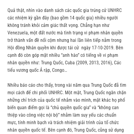
Quả thật, nhìn vào danh sách các quốc gia trúng cử UNHRC
các nhiệm kỳ gần đây (bao gồm 14 quốc gia) nhiều người
không tránh khỏi cảm giác thất vọng. Chẳng hạn như
Venezuela, một đất nước mà tình trạng vi phạm nhân quyền
trở thành vấn đề nổi cộm nhưng hai lần liên tiếp nằm trong
Hội đồng Nhân quyền khi được tái cử ngày 17-10-2019. Bên
cạnh đó còn góp mặt nhiều “anh hào” có tiếng về vi phạm
nhân quyền như: Trung Quốc, Cuba (2009, 2013, 2016), Các
tiểu vương quốc Ả rập, Congo…
Nhiều báo cáo cho thấy, trong vài năm qua Trung Quốc đã tìm
mọi cách để chi phối UNHRC. Một mặt, Trung Quốc ngăn chặn
những chỉ trích của quốc tế nhắm vào mình, mặt khác họ phổ
biến quan điểm gọi là “chủ quyền quốc gia” và “không can
thiệp vào công việc nội bộ” nhằm làm suy yếu các chuẩn
mực, tính minh bạch và trách nhiệm giải trình của tổ chức
nhân quyền quốc tế. Bên cạnh đó, Trung Quốc, cũng sử dụng