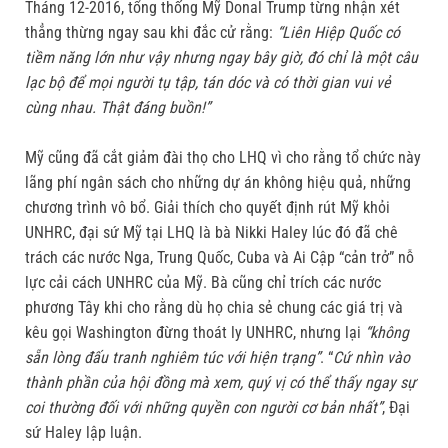
Tháng 12-2016, tổng thống Mỹ Donal Trump từng nhận xét
thẳng thừng ngay sau khi đắc cử rằng:
“Liên Hiệp Quốc có
tiềm năng lớn như vậy nhưng ngay bây giờ, đó chỉ là một câu
lạc bộ để mọi người tụ tập, tán dóc và có thời gian vui vẻ
cùng nhau. Thật đáng buồn!”
Mỹ cũng đã cắt giảm đài thọ cho LHQ vì cho rằng tổ chức này
lãng phí ngân sách cho những dự án không hiệu quả, những
chương trình vô bổ. Giải thích cho quyết định rút Mỹ khỏi
UNHRC, đại sứ Mỹ tại LHQ là bà Nikki Haley lúc đó đã chê
trách các nước Nga, Trung Quốc, Cuba và Ai Cập “cản trở” nỗ
lực cải cách UNHRC của Mỹ. Bà cũng chỉ trích các nước
phương Tây khi cho rằng dù họ chia sẻ chung các giá trị và
kêu gọi Washington đừng thoát ly UNHRC, nhưng lại
“không
sẵn lòng đấu tranh nghiêm túc với hiện trạng”
. “
Cứ nhìn vào
thành phần của hội đồng mà xem, quý vị có thể thấy ngay sự
coi thường đối với những quyền con người cơ bản nhất”
, Đại
sứ Haley lập luận.