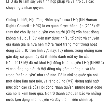
LHQ đã tự làm suy yếu tính hợp pháp và vai trò của các
chuyên gia nhân quyền.
Chúng ta biết, Hội đồng Nhân quyền của LHQ (UN Human
Rights Council – HRC) là cơ quan được thành lập (2006) để
thay thế cho Ủy ban quyền con người (CHR) vốn hoạt động
không hiệu quả. Sự kiện này được nhiều tổ chức và chuyên
gia đánh giá là hứa hẹn mở ra “một trang mới” trong hoạt
động của LHQ trên lĩnh vực này. Tuy nhiên, trong những năm
gần đây, cơ quan này đã ít nhiều đánh mất uy tín của mình.
Năm 2018 Mỹ đã rút khỏi Hội đồng Nhân quyền LHQ (UNHRC)
vì cho rằng họ biết rõ Hội đồng này gồm những ai và tôn
trọng “nhân quyền” như thế nào. Đó là những quốc gia nói
một đằng làm một nẻo, và rằng dù họ (Mỹ) không nghi ngờ
mục đích cao cả của Hội đồng Nhân quyền, nhưng hoạt động
của nó là kém hiệu quả. Nó trở thành cơ quan bảo vệ những
nước lạm dụng nhân quyền và đầy thành kiến chính trị.