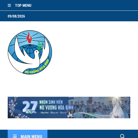
TOP MENU
09/08/2026
NVHB.NET
Nhóm Sinh Viên Nữ Vương Hoà Bình
MAIN MENU