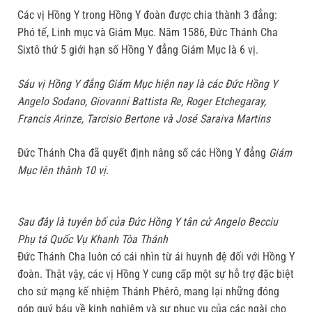
Các vị Hồng Y trong Hồng Y đoàn được chia thành 3 đẳng:
Phó tế, Linh mục và Giám Mục. Năm 1586, Đức Thánh Cha
Sixtô thứ 5 giới hạn số Hồng Y đẳng Giám Mục là 6 vị.
Sáu vị Hồng Y đẳng Giám Mục hiện nay là các Đức Hồng Y
Angelo Sodano, Giovanni Battista Re, Roger Etchegaray,
Francis Arinze, Tarcisio Bertone và José Saraiva Martins
Đức Thánh Cha đã quyết định nâng số các Hồng Y đẳng
Giám
Mục lên thành 10 vị.
Sau đây là tuyên bố của Đức Hồng Y tân cử Angelo Becciu
Phụ tá Quốc Vụ Khanh Tòa Thánh
Đức Thánh Cha luôn có cái nhìn từ ái huynh đệ đối với Hồng Y
đoàn. Thật vậy, các vị Hồng Y cung cấp một sự hỗ trợ đặc biệt
cho sứ mạng kế nhiệm Thánh Phêrô, mang lại những đóng
góp quý báu về kinh nghiệm và sự phục vụ của các ngài cho