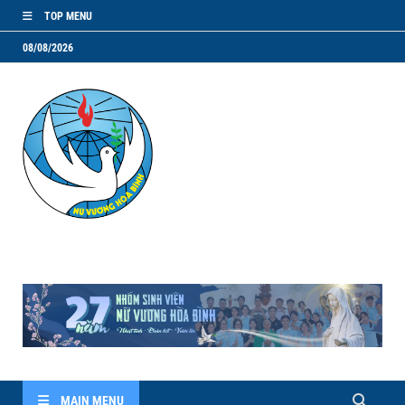
TOP MENU
08/08/2026
NVHB.NET
Nhóm Sinh Viên Nữ Vương Hoà Bình
MAIN MENU