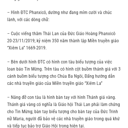
– Hình ĐTC Phanxicô, dường như đang mỉm cười và chúc
lành, với các dòng chữ:
– Cuộc viếng thăm Thái Lan của Đức Giáo Hoàng Phanxicô
20-23/11/2019; kỷ niệm 350 năm thành lập Miền truyền giáo
“Xiêm La” 1669-2019.
– Bên dưới hình ĐTC có hình con tàu biểu tượng của việc
loan báo Tin Mừng. Trên tàu có hình cột buồm thánh giá với 3
cánh buồm biểu tượng cho Chúa Ba Ngôi, Đấng hướng dẫn
các nhà truyền giáo của Miền truyền giáo “Xiêm La”
– Nâng đỡ con tàu là hình bàn tay với hình Thánh giá vàng.
Thánh giá vàng có nghĩa là Giáo hội Thái Lan phải làm chứng
cho Tin Mừng; bàn tay biểu tượng cho bàn tay của Đức Trinh
nữ Maria, người đã bảo vệ các nhà truyền giáo trong quá khứ
và tiếp tục bảo trợ Giáo Hội trong hiện tại.