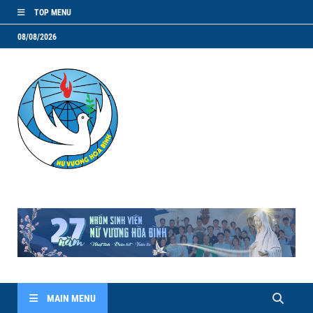
TOP MENU
08/08/2026
NVHB.NET
Nhóm Sinh Viên Nữ Vương Hoà Bình
MAIN MENU