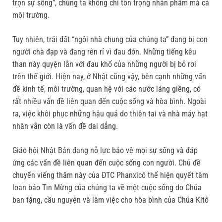
trọn sự sống”, chúng ta không chỉ tôn trọng nhân phẩm mà cả
môi trường.
Tuy nhiên, trái đất “ngôi nhà chung của chúng ta” đang bị con
người chà đạp và đang rên rỉ vì đau đớn. Những tiếng kêu
than này quyện lẫn với đau khổ của những người bị bỏ rơi
trên thế giới. Hiện nay, ở Nhật cũng vậy, bên cạnh những vấn
đề kinh tế, môi trường, quan hệ với các nước láng giềng, có
rất nhiều vấn đề liên quan đến cuộc sống và hòa bình. Ngoài
ra, việc khôi phục những hậu quả do thiên tai và nhà máy hạt
nhân vẫn còn là vấn đề dai dẳng.
Giáo hội Nhật Bản đang nỗ lực bảo vệ mọi sự sống và đáp
ứng các vấn đề liên quan đến cuộc sống con người. Chủ đề
chuyến viếng thăm này của ĐTC Phanxicô thể hiện quyết tâm
loan báo Tin Mừng của chúng ta về một cuộc sống do Chúa
ban tặng, cầu nguyện và làm việc cho hòa bình của Chúa Kitô