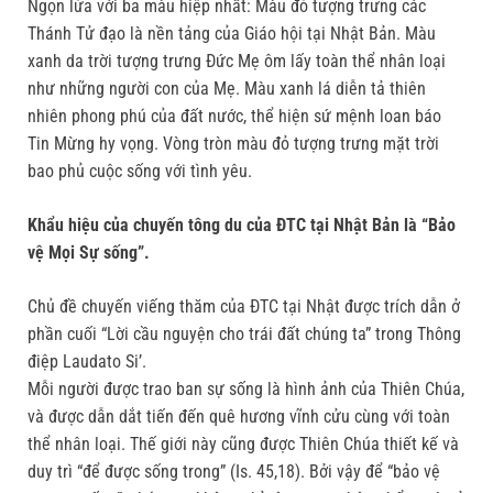
Ngọn lửa với ba màu hiệp nhất: Màu đỏ tượng trưng các
Thánh Tử đạo là nền tảng của Giáo hội tại Nhật Bản. Màu
xanh da trời tượng trưng Đức Mẹ ôm lấy toàn thể nhân loại
như những người con của Mẹ. Màu xanh lá diễn tả thiên
nhiên phong phú của đất nước, thể hiện sứ mệnh loan báo
Tin Mừng hy vọng. Vòng tròn màu đỏ tượng trưng mặt trời
bao phủ cuộc sống với tình yêu.
Khẩu hiệu của chuyến tông du của ĐTC tại Nhật Bản là “Bảo
vệ Mọi Sự sống”.
Chủ đề chuyến viếng thăm của ĐTC tại Nhật được trích dẫn ở
phần cuối “Lời cầu nguyện cho trái đất chúng ta” trong Thông
điệp Laudato Si’.
Mỗi người được trao ban sự sống là hình ảnh của Thiên Chúa,
và được dẫn dắt tiến đến quê hương vĩnh cửu cùng với toàn
thể nhân loại. Thế giới này cũng được Thiên Chúa thiết kế và
duy trì “để được sống trong” (Is. 45,18). Bởi vậy để “bảo vệ