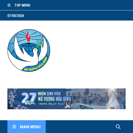
TOP MENU
07/08/2026
NVHB.NET
Nhóm Sinh Viên Nữ Vương Hoà Bình
MAIN MENU