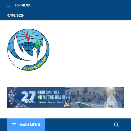
TOP MENU
07/08/2026
NVHB.NET
Nhóm Sinh Viên Nữ Vương Hoà Bình
MAIN MENU