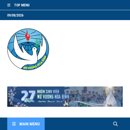
TOP MENU
09/08/2026
NVHB.NET
Nhóm Sinh Viên Nữ Vương Hoà Bình
MAIN MENU