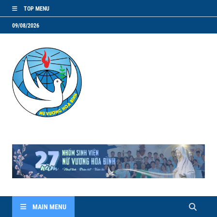
TOP MENU
09/08/2026
NVHB.NET
Nhóm Sinh Viên Nữ Vương Hoà Bình
MAIN MENU