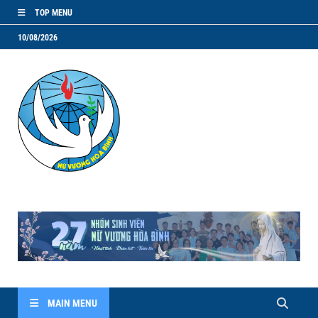
TOP MENU
10/08/2026
NVHB.NET
Nhóm Sinh Viên Nữ Vương Hoà Bình
MAIN MENU