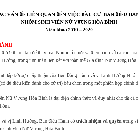
ÁC VẤN ĐỀ LIÊN QUAN ĐẾN VIỆC BẦU CỬ BAN ĐIỀU HÀ
NHÓM SINH VIÊN NỮ VƯƠNG HÒA BÌNH
Niên khóa 2019 – 2020
 HÀNH
ợc thành lập để thay mặt Nhóm tổ chức và điều hành tất cả các hoạ
Hướng, trong tinh thần liên kết với toàn thể Gia đình Nữ Vương Hòa 
ành lập bởi sự chấp thuận của Ban Đồng Hành và vị Linh Hướng Nhó
ó đủ điều kiện dành cho cử tri) bầu chọn trong một phiên họp chính t
ên Nữ Vương Hòa Bình là đại diện chính thức và duy nhất cho tất cả
Nhóm.
h và vị Linh Hướng, Ban Điều Hành có
trách nhiệm và quyền
trong vi
óm sinh viên Nữ Vương Hòa Bình.