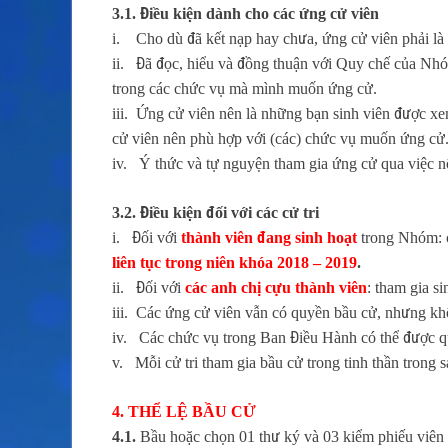
3.1. Điều kiện dành cho các ứng cử viên
i. Cho dù đã kết nạp hay chưa, ứng cử viên phải l
ii. Đã đọc, hiểu và đồng thuận với Quy chế của Nhó
trong các chức vụ mà mình muốn ứng cử.
iii. Ứng cử viên nên là những bạn sinh viên được 
cử viên nên phù hợp với (các) chức vụ muốn ứng cử
iv. Ý thức và tự nguyện tham gia ứng cử qua việc 
3.2. Điều kiện đối với các cử tri
i. Đối với
thành viên đang sinh hoạt
trong Nhóm: c
liên tục trong niên khóa 2018 – 2019
.
ii. Đối với
các anh chị cựu thành viên
: tham gia s
iii. Các ứng cử viên vẫn có quyền bầu cử, nhưng kh
iv. Các chức vụ trong Ban Điều Hành có thể được qu
v. Mỗi cử tri tham gia bầu cử trong tinh thần trong
4. THỂ LỆ BẦU CỬ
4.1.
Bầu hoặc chọn 01 thư ký và 03 kiểm phiếu viên