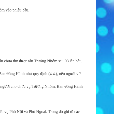
óm vào phiếu bầu.
 vẫn chưa tìm được tân Trưởng Nhóm sau 03 lần bầu,
 Ban Đồng Hành như quy định (4.4.), nếu người vừa
ìm ra người cho chức vụ Trưởng Nhóm, Ban Đồng Hành
ức vụ Phó Nội và Phó Ngoại. Trong đó ghi rõ các