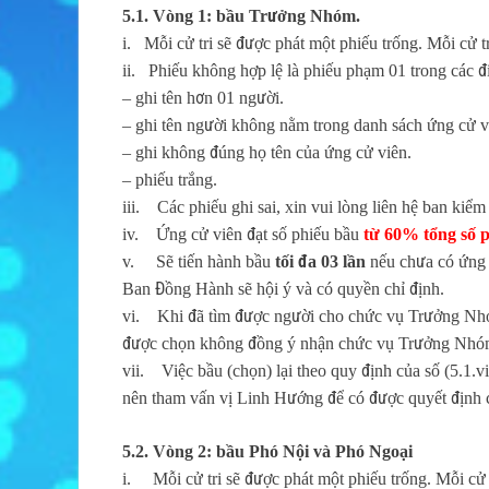
5.1. Vòng 1: bầu Trưởng Nhóm.
i. Mỗi cử tri sẽ được phát một phiếu trống. Mỗi cử tr
ii. Phiếu không hợp lệ là phiếu phạm 01 trong các đ
– ghi tên hơn 01 người.
– ghi tên người không nằm trong danh sách ứng cử v
– ghi không đúng họ tên của ứng cử viên.
– phiếu trắng.
iii. Các phiếu ghi sai, xin vui lòng liên hệ ban kiểm
iv. Ứng cử viên đạt số phiếu bầu
từ 60% tổng số p
v. Sẽ tiến hành bầu
tối đa 03 lần
nếu chưa có ứng c
Ban Đồng Hành sẽ hội ý và có quyền chỉ định.
vi. Khi đã tìm được người cho chức vụ Trưởng Nhóm 
được chọn không đồng ý nhận chức vụ Trưởng Nhóm, c
vii. Việc bầu (chọn) lại theo quy định của số (5.1.
nên tham vấn vị Linh Hướng để có được quyết định 
5.2. Vòng 2: bầu Phó Nội và Phó Ngoại
i. Mỗi cử tri sẽ được phát một phiếu trống. Mỗi cử t