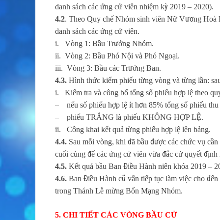
danh sách các ứng cử viên nhiệm kỳ 2019 – 2020).
4.2
. Theo Quy chế Nhóm sinh viên Nữ Vương Hoà Bìn
danh sách các ứng cử viên.
i. Vòng 1: Bầu Trưởng Nhóm.
ii. Vòng 2: Bầu Phó Nội và Phó Ngoại.
iii. Vòng 3: Bầu các Trưởng Ban.
4.3.
Hình thức kiểm phiếu từng vòng và từng lần: sau
i. Kiểm tra và công bố tổng số phiếu hợp lệ theo qu
– nếu số phiếu hợp lệ ít hơn 85% tổng số phiếu thu
– phiếu TRẮNG là phiếu KHÔNG HỢP LỆ.
ii. Công khai kết quả từng phiếu hợp lệ lên bảng.
4.4.
Sau mỗi vòng, khi đã bầu được các chức vụ cần t
cuối cùng để các ứng cử viên vừa đắc cử quyết địn
4.5.
Kết quả bầu Ban Điều Hành niên khóa 2019 – 20
4.6.
Ban Điều Hành cũ vẫn tiếp tục làm việc cho đến
trong Thánh Lễ mừng Bổn Mạng Nhóm.
5. CHI TIẾT CÁC VÒNG BẦU CỬ