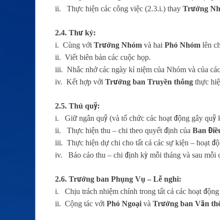
ii. Thực hiện các công việc (2.3.i.) thay
Trưởng N
2.4. Thư ký:
i. Cùng với
Trưởng Nhóm
và hai
Phó Nhóm
lên c
ii. Viết biên bản các cuộc họp.
iii. Nhắc nhở các ngày kỉ niệm của Nhóm và của cá
iv. Kết hợp với
Trưởng ban Truyền thông
thực hi
2.5. Thủ quỹ:
i. Giữ ngân quỹ (và tổ chức các hoạt động gây quỹ 
ii. Thực hiện thu – chi theo quyết định của
Ban Điề
iii. Thực hiện dự chi cho tất cả các sự kiện – hoạt đ
iv. Báo cáo thu – chi định kỳ mỗi tháng và sau mỗi 
2.6. Trưởng ban Phụng Vụ – Lễ nghi:
i. Chịu trách nhiệm chính trong tất cả các hoạt độn
ii. Cộng tác với
Phó Ngoại
và
Trưởng ban Văn th