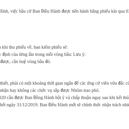
h, việc bầu cử Ban Điều Hành được tiến hành bằng phiếu kín qua 03
 khi thu phiếu về, ban kiểm phiếu sẽ:
y định của từng lần trong mỗi vòng bầu: Lưu ý:
 được, cần huỷ vòng bầu đó.
hiết, phải có một khoảng thời gian ngắn để các ứng cử viên vừa đắc c
h nhận hay không các chức vụ sắp được Nhóm trao phó.
20 cần được Ban Đồng Hành hội ý và chấp thuận ngay sau khi kết thú
 hết ngày 31/12/2019. Ban Điều Hành mới sẽ chính thức nhận trách nh