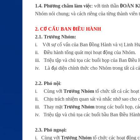
1.4. Phương châm làm việc
: với tinh thần
ĐOÀN K
Nhóm nói chung; và cách riêng của từng thành viên
2. CƠ CẤU BAN ĐIỀU HÀNH
2.1. Trưởng Nhóm:
i. Với sự cố vấn của Ban Đồng Hành và vị Linh H
ii. Điều hành tổng quát mọi hoạt động của Nhóm.
iii. Triệu tập và chủ tọa các buổi họp của Ban Điề
iv. Là đại diện chính thức cho Nhóm trong tất cả cá
2.2. Phó nội
:
i. Cùng với
Trưởng Nhóm
tổ chức tất cả các hoạ
ii. Chịu trách nhiệm quan sát và nhắc nhở sao cho 
iii. Thay mặt
Trưởng Nhóm
trong các buổi họp, c
iv. Triệu tập và chủ tọa các buổi bầu Ban Điều Hàn
2.3. Phó ngoại:
i. Cùng với
Trưởng Nhóm
tổ chức các hoạt động có