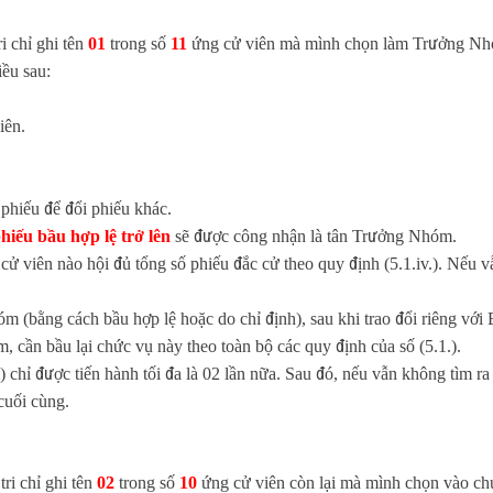
i chỉ ghi tên
01
trong số
11
ứng cử viên mà mình chọn làm Trưởng Nh
iều sau:
iên.
 phiếu để đổi phiếu khác.
hiếu bầu hợp lệ trở lên
sẽ được công nhận là tân Trưởng Nhóm.
ử viên nào hội đủ tổng số phiếu đắc cử theo quy định (5.1.iv.). Nếu
(bằng cách bầu hợp lệ hoặc do chỉ định), sau khi trao đổi riêng với
ần bầu lại chức vụ này theo toàn bộ các quy định của số (5.1.).
vi) chỉ được tiến hành tối đa là 02 lần nữa. Sau đó, nếu vẫn không t
cuối cùng.
ri chỉ ghi tên
02
trong số
10
ứng cử viên còn lại mà mình chọn vào ch