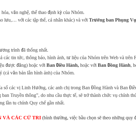
n hóa, văn nghệ, thể thao định kỳ của Nhóm.
ao lưu,… với các tập thể, cá nhân khác) và với
Trưởng ban Phụng Vụ 
ương trình đã thống nhất.
cả các tin tức, thông báo, hình ảnh, tư liệu của Nhóm trên Web và trên 
 liệu được đăng) hoặc với
Ban Điều Hành,
hoặc với
Ban Đồng Hành
, 
ký (cả văn bản lẫn hình ảnh) của Nhóm.
 đa số các vị Linh Hướng, các anh chị trong Ban Đồng Hành và Ban Đi
an Truyền thông”, do nhu cầu thực tế, sẽ trở thành chức vụ chính th
ng lần tu chính Quy chế gần nhất.
N VÀ CÁC CỬ TRI
(bình thường, việc bầu chọn sẽ theo những quy đ