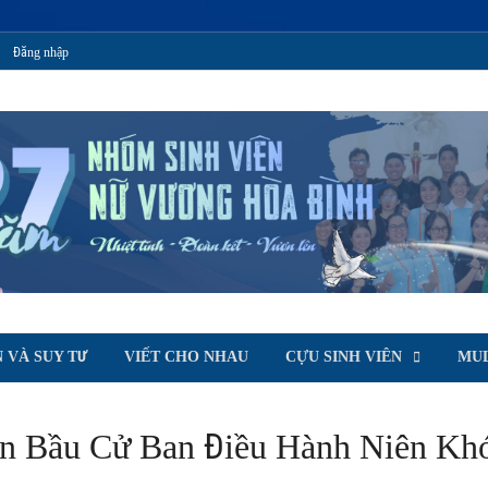
Đăng nhập
T
oà Bình
 VÀ SUY TƯ
VIẾT CHO NHAU
CỰU SINH VIÊN
MUL
n Bầu Cử Ban Điều Hành Niên Kh