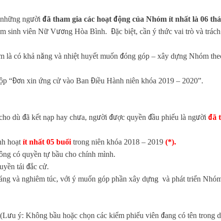
à những người
đã tham gia các hoạt động của Nhóm ít nhất là 06 th
m sinh viên Nữ Vương Hòa Bình. Đặc biệt, cần ý thức vai trò và trác
xem là có khả năng và nhiệt huyết muốn đóng góp – xây dựng Nhóm the
.
nộp “Đơn xin ứng cử vào Ban Điều Hành niên khóa 2019 – 2020”.
ho dù đã kết nạp hay chưa, người được quyền đầu phiếu là người
đã 
inh hoạt
ít nhất 05 buổi
trong niên khóa 2018 – 2019
(*).
ông có quyền tự bầu cho chính mình.
yền tái đắc cử.
 sáng và nghiêm túc, với ý muốn góp phần xây d
ựng
và phát triển Nhóm
 (Lưu ý: Không bầu hoặc chọn các kiểm phiếu viên đang có tên trong