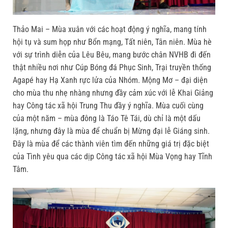
Thảo Mai – Mùa xuân với các hoạt động ý nghĩa, mang tính
hội tụ và sum họp như Bổn mạng, Tất niên, Tân niên. Mùa hè
với sự trình diễn của Lêu Bêu, mang bước chân NVHB đi đến
thật nhiều nơi như Cúp Bóng đá Phục Sinh, Trại truyền thống
Agapé hay Hạ Xanh rực lửa của Nhóm. Mộng Mơ – đại diện
cho mùa thu nhẹ nhàng nhưng đầy cảm xúc với lễ Khai Giảng
hay Công tác xã hội Trung Thu đầy ý nghĩa. Mùa cuối cùng
của một năm – mùa đông là Táo Tê Tái, dù chỉ là một dấu
lặng, nhưng đây là mùa để chuẩn bị Mừng đại lễ Giáng sinh.
Đây là mùa để các thành viên tìm đến những giá trị đặc biệt
của Tình yêu qua các dịp Công tác xã hội Mùa Vọng hay Tĩnh
Tâm.