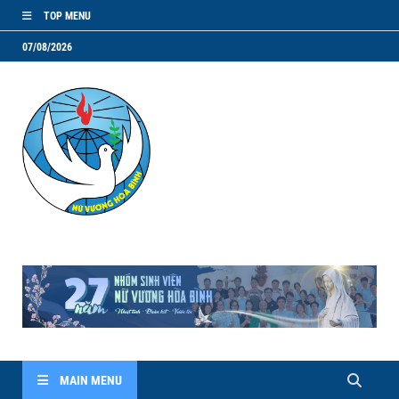
TOP MENU
07/08/2026
NVHB.NET
Nhóm Sinh Viên Nữ Vương Hoà Bình
MAIN MENU