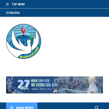
TOP MENU
07/08/2026
NVHB.NET
Nhóm Sinh Viên Nữ Vương Hoà Bình
MAIN MENU