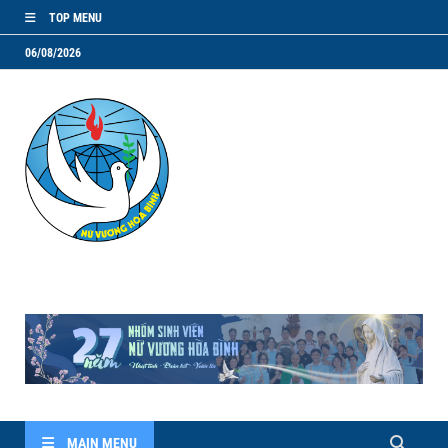
TOP MENU
06/08/2026
NVHB.NET
Nhóm Sinh Viên Nữ Vương Hoà Bình
MAIN MENU