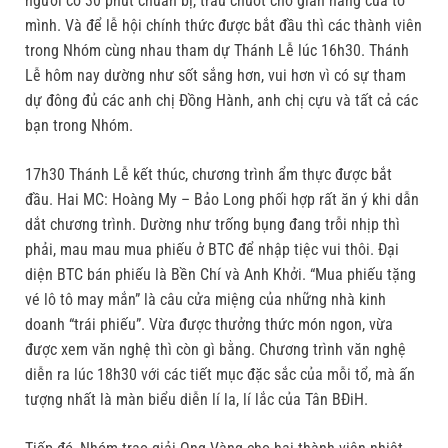
người có 30 phút chuẩn bị, trau chuốt cho gian hàng của tổ
mình. Và để lễ hội chính thức được bắt đầu thì các thành viên
trong Nhóm cùng nhau tham dự Thánh Lễ lúc 16h30. Thánh
Lễ hôm nay dường như sốt sắng hơn, vui hơn vì có sự tham
dự đông đủ các anh chị Đồng Hành, anh chị cựu và tất cả các
bạn trong Nhóm.
17h30 Thánh Lễ kết thúc, chương trình ẩm thực được bắt
đầu. Hai MC: Hoàng My – Bảo Long phối hợp rất ăn ý khi dẫn
dắt chương trình. Dường như trống bụng đang trỗi nhịp thì
phải, mau mau mua phiếu ở BTC để nhập tiệc vui thôi. Đại
diện BTC bán phiếu là Bền Chí và Anh Khởi. “Mua phiếu tặng
vé lô tô may mắn” là câu cửa miệng của những nhà kinh
doanh “trái phiếu”. Vừa được thưởng thức món ngon, vừa
được xem văn nghệ thì còn gì bằng. Chương trình văn nghệ
diễn ra lúc 18h30 với các tiết mục đặc sắc của mỗi tổ, mà ấn
tượng nhất là màn biểu diễn lí la, lí lắc của Tân BĐiH.