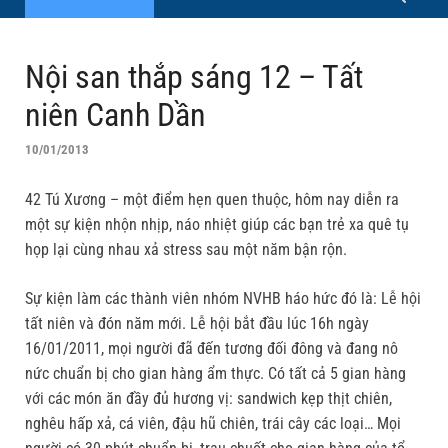
Nội san thắp sáng 12 – Tất
niên Canh Dần
10/01/2013
42 Tú Xương – một điểm hẹn quen thuộc, hôm nay diễn ra
một sự kiện nhộn nhịp, náo nhiệt giúp các bạn trẻ xa quê tụ
họp lại cùng nhau xả stress sau một năm bận rộn.
Sự kiện làm các thành viên nhóm NVHB háo hức đó là: Lễ hội
tất niên và đón năm mới. Lễ hội bắt đầu lúc 16h ngày
16/01/2011, mọi người đã đến tương đối đông và đang nô
nức chuẩn bị cho gian hàng ẩm thực. Có tất cả 5 gian hàng
với các món ăn đầy đủ hương vị: sandwich kẹp thịt chiên,
nghêu hấp xả, cá viên, đậu hũ chiên, trái cây các loại… Mọi