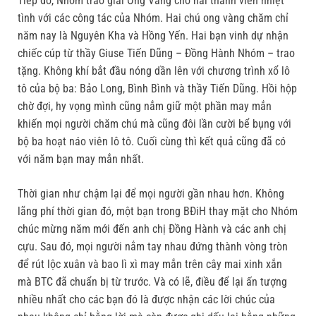
Tiếp đó, Nhóm trao giải Ong Vàng cho hai thành viên nhiệt
tình với các công tác của Nhóm. Hai chú ong vàng chăm chỉ
năm nay là Nguyên Kha và Hồng Yến. Hai bạn vinh dự nhận
chiếc cúp từ thầy Giuse Tiến Dũng – Đồng Hành Nhóm – trao
tặng. Không khí bắt đầu nóng dần lên với chương trình xổ lô
tô của bộ ba: Bảo Long, Bình Bình và thầy Tiến Dũng. Hồi hộp
chờ đợi, hy vọng mình cũng nắm giữ một phần may mắn
khiến mọi người chăm chú mà cũng đôi lần cười bể bụng với
bộ ba hoạt náo viên lô tô. Cuối cùng thì kết quả cũng đã có
với năm bạn may mắn nhất.
Thời gian như chậm lại để mọi người gần nhau hơn. Không
lãng phí thời gian đó, một bạn trong BĐiH thay mặt cho Nhóm
chúc mừng năm mới đến anh chị Đồng Hành và các anh chị
cựu. Sau đó, mọi người nắm tay nhau đứng thành vòng tròn
để rút lộc xuân và bao lì xì may mắn trên cây mai xinh xắn
mà BTC đã chuẩn bị từ trước. Và có lẽ, điều để lại ấn tượng
nhiều nhất cho các bạn đó là được nhận các lời chúc của