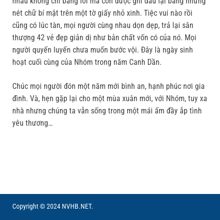
nhau không chỉ bằng lời mà còn được ghi dấu lại bằng những
nét chữ bí mật trên một tờ giấy nhỏ xinh. Tiệc vui nào rồi
cũng có lúc tàn, mọi người cùng nhau dọn dẹp, trả lại sân
thượng 42 vẻ đẹp giản dị như bản chất vốn có của nó. Mọi
người quyến luyến chưa muốn bước vội. Đây là ngày sinh
hoạt cuối cùng của Nhóm trong năm Canh Dần.
Chúc mọi người đón một năm mới bình an, hạnh phúc nơi gia
đình. Và, hẹn gặp lại cho một mùa xuân mới, với Nhóm, tuy xa
nhà nhưng chúng ta vẫn sống trong một mái ấm đầy ắp tình
yêu thương…
Copyright © 2024 NVHB.NET.