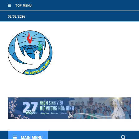
TOP MENU
08/08/2026
NVHB.NET
Nhóm Sinh Viên Nữ Vương Hoà Bình
MAIN MENU