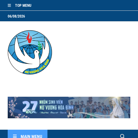
TOP MENU
06/08/2026
NVHB.NET
Nhóm Sinh Viên Nữ Vương Hoà Bình
MAIN MENU