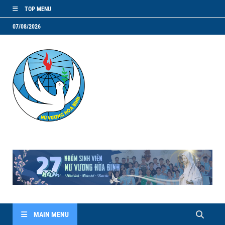
TOP MENU
07/08/2026
NVHB.NET
Nhóm Sinh Viên Nữ Vương Hoà Bình
MAIN MENU