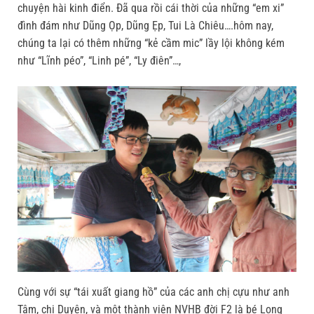
chuyện hài kinh điển. Đã qua rồi cái thời của những “em xi”
đình đám như Dũng Ọp, Dũng Ẹp, Tui Là Chiêu….hôm nay,
chúng ta lại có thêm những “kẻ cầm mic” lầy lội không kém
như “Lĩnh péo”, “Linh pé”, “Ly điên”…,
Cùng với sự “tái xuất giang hồ” của các anh chị cựu như anh
Tâm, chị Duyên, và một thành viên NVHB đời F2 là bé Long