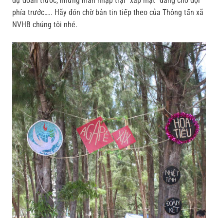
dự đoán trước, những màn nhập trại “xấp mặt” đang chờ đợi
phía trước….. Hãy đón chờ bản tin tiếp theo của Thông tấn xã
NVHB chúng tôi nhé.