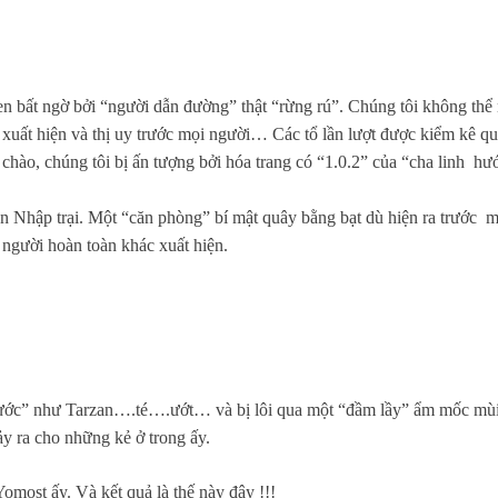
n bất ngờ bởi “người dẫn đường” thật “rừng rú”. Chúng tôi không thể
xuất hiện và thị uy trước mọi người… Các tổ lần lượt được kiểm kê quân 
ào, chúng tôi bị ấn tượng bởi hóa trang có “1.0.2” của “cha linh hướ
Nhập trại. Một “căn phòng” bí mật quây bằng bạt dù hiện ra trước mắt
người hoàn toàn khác xuất hiện.
 nước” như Tarzan….té….ướt… và bị lôi qua một “đầm lầy” ẩm mốc mùi 
y ra cho những kẻ ở trong ấy.
Yomost ấy. Và kết quả là thế này đây !!!