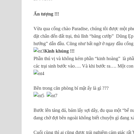
Ấn tượng !!!
Vừa qua cổng chào Paradise, chúng tôi được một phe
đặt chân đến đất trại, thủ lĩnh “băng cướp” Dũng Ẹp 
hướng” dẫn đầu. Cũng như bất ngờ ở ngay đầu cổng ch
Kinh khủng !!!
Phần thú vị và không kém phần “kinh hoàng” là phần 
các trại sinh bước vào…. Và khi bước ra…. Một con 
Bên trong căn phòng bí mật ấy là gì ???
Bước lên tảng đá, bám lấy sợi dây, đu qua một “bể
đang chờ đợi bên ngoài không biết chuyện gì đang xả
Cuối cùng thì ai cũng được trải nghiệm cảm giác rất 