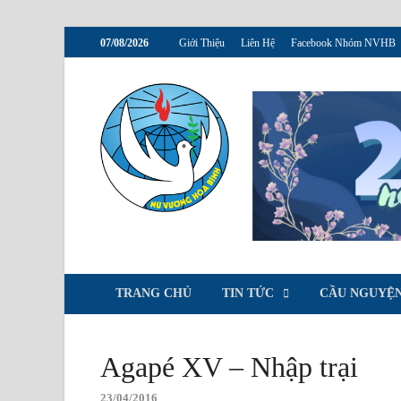
07/08/2026
Giới Thiệu
Liên Hệ
Facebook Nhóm NVHB
NVHB.NE
Nhóm Sinh Viên Nữ Vương H
TRANG CHỦ
TIN TỨC
CẦU NGUYỆN
Agapé XV – Nhập trại
23/04/2016