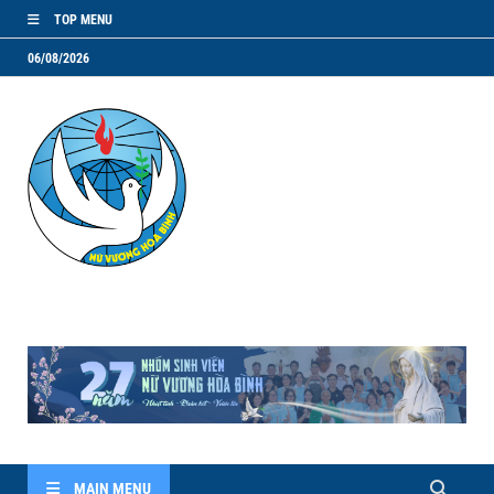
TOP MENU
06/08/2026
NVHB.NET
Nhóm Sinh Viên Nữ Vương Hoà Bình
MAIN MENU