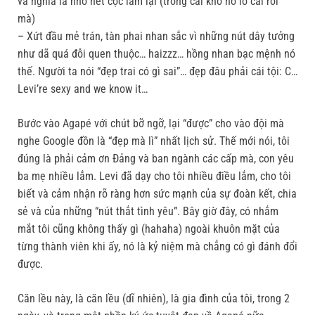
và nghĩa là nhổ hết cọc làm lại (trong cái khó nó ló cái rỗi
mà)
– Xứt đầu mẻ trán, tàn phai nhan sắc vì những nút dây tưởng
như dã quá đỗi quen thuộc… haizzz… hồng nhan bạc mệnh nó
thế. Người ta nói “đẹp trai có gì sai”… đẹp đâu phải cái tội: C…
Levi’re sexy and we know it…
Bước vào Agapé với chút bỡ ngỡ, lại “được” cho vào đội mà
nghe Google đồn là “đẹp mà lì” nhất lịch sử. Thế mới nói, tôi
đúng là phải cảm ơn Đảng và ban ngành các cấp mà, con yêu
ba mẹ nhiều lắm. Levi đã dạy cho tôi nhiều điều lắm, cho tôi
biết và cảm nhận rõ ràng hơn sức mạnh của sự đoàn kết, chia
sẻ và của những “nút thắt tình yêu”. Bây giờ đây, có nhắm
mắt tôi cũng không thấy gì (hahaha) ngoài khuôn mặt của
từng thành viên khi ấy, nó là kỷ niệm mà chẳng có gì đánh đổi
được.
Căn lều này, là căn lều (dĩ nhiên), là gia đình của tôi, trong 2