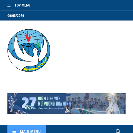
TOP MENU
06/08/2026
NVHB.NET
Nhóm Sinh Viên Nữ Vương Hoà Bình
MAIN MENU