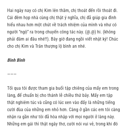
Hai ngày nay có chị Kim lên thăm, chị thoát đến rồi thoát đi.
Cái đêm họp nhà cùng chị thật ý nghĩa, chị đã giúp gia đình
hiểu nhau hơn một chút về trách nhiệm của mình và như có
người “ngộ” ra trong chuyến công tác này. (@.@) hi. (không
phải đâm ai đâu nhé!!). Bây giờ đang ngồi viết nhật ký! Chúc
cho chị Kim và Trân thượng lộ bình an nhé.
Bình Bình
———
Tối qua tôi được tham gia buổi tập chiêng của mấy em trong
làng, để chuẩn bị cho thánh lễ chiều thứ bảy. Mấy em tập
thật nghiêm túc và cũng có lúc xen vào đấy là những tiếng
cười đùa của những em nhỏ hơn. Càng ở gần các em tôi càng
nhận ra gần như tôi đã hòa nhập với mọi người ở làng này.
Những em gái thì thật ngây thơ, cười nói vui vẻ, trong khi đó