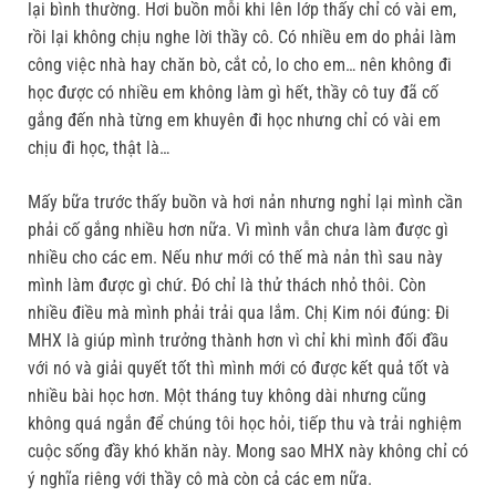
lại bình thường. Hơi buồn mỗi khi lên lớp thấy chỉ có vài em,
rồi lại không chịu nghe lời thầy cô. Có nhiều em do phải làm
công việc nhà hay chăn bò, cắt cỏ, lo cho em… nên không đi
học được có nhiều em không làm gì hết, thầy cô tuy đã cố
gắng đến nhà từng em khuyên đi học nhưng chỉ có vài em
chịu đi học, thật là…
Mấy bữa trước thấy buồn và hơi nản nhưng nghỉ lại mình cần
phải cố gắng nhiều hơn nữa. Vì mình vẫn chưa làm được gì
nhiều cho các em. Nếu như mới có thế mà nản thì sau này
mình làm được gì chứ. Đó chỉ là thử thách nhỏ thôi. Còn
nhiều điều mà mình phải trải qua lắm. Chị Kim nói đúng: Đi
MHX là giúp mình trưởng thành hơn vì chỉ khi mình đối đầu
với nó và giải quyết tốt thì mình mới có được kết quả tốt và
nhiều bài học hơn. Một tháng tuy không dài nhưng cũng
không quá ngắn để chúng tôi học hỏi, tiếp thu và trải nghiệm
cuộc sống đầy khó khăn này. Mong sao MHX này không chỉ có
ý nghĩa riêng với thầy cô mà còn cả các em nữa.