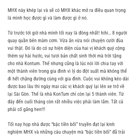
MHX này khép lại và sẽ có MHX khác mở ra điều quan trọng
là mình học được gì và làm được gì ở nó.
Từ trước tới giờ nhà mình tối nay là đông nhất! hihi… 8 người
quay quần bên mâm cơm. Vừa ăn vừa nói chuyện cười đùa
vui thật. Đó là do có sự hiện diện của hai vị khách quý cộng
thêm sự hài hước, vui tươi bản chất sinh thời mà trời tặng
cho nhà Kontum. Thế nhưng cũng là lúc nói lời chia tay với
một thành viên trong gia đình vì lý do đột suất mà không thể
đi hết chặng đường cùng với gia đình. Cuộc vui không kéo dài
được bao lâu thì ngày mai các vị khách quý lại lên xe trở về
lại Sài Gòn. Thế là nhà KonTum chỉ còn lại 5 thành viên. Từ
đây đến cuối tháng còn rất nhiều việc phải làm lắm. Tất cả
phải cố gắng hen!!!
Tối nay họp nhà được “bậc tiền bối” truyền đạt lại kinh
nghiệm MHX và những câu chuyện mà “bậc tiền bối” đã trải