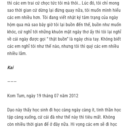
thì các em trai cứ chọc tức tôi mà thôi… Lúc đó, tôi chỉ mong
sao thời gian cứ dừng lại đừng quay nữa, tôi muốn mình hiểu
các em nhiều hơn. Tôi đang viết nhật ký tâm trạng của ngày
hộm qua mà sao bây giờ tôi lại buồn đến thế, buồn như muốn
khóc, cứ nghĩ tới những khuôn mặt ngây thơ ấy thì tôi lại nghĩ
về cái ngày được gọi “ thật buồn” là ngày chia tay. Không biết
các em nghĩ tôi như thế nào, nhưng tôi thì quý các em nhiều
nhiều lắm.
Kai
———
Kom Tum, ngày 19 tháng 07 năm 2012
Dạo này thấy học sinh đi học càng ngày càng ít, tinh thần học
tập càng xuống, cứ cái đà như thế này thì tiêu mất. Không
còn nhiều thời gian để ở đây nữa. Hi vọng các em sẽ đi học