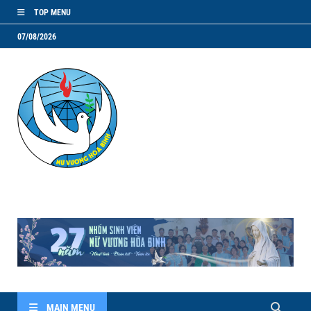
TOP MENU
07/08/2026
NVHB.NET
Nhóm Sinh Viên Nữ Vương Hoà Bình
MAIN MENU