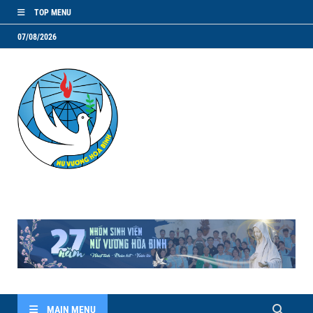
TOP MENU
07/08/2026
NVHB.NET
Nhóm Sinh Viên Nữ Vương Hoà Bình
MAIN MENU