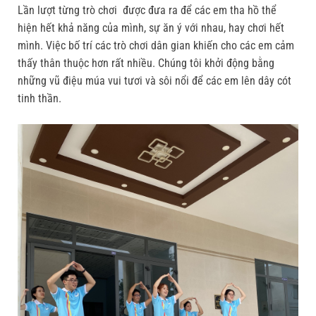
Lần lượt từng trò chơi được đưa ra để các em tha hồ thể
hiện hết khả năng của mình, sự ăn ý với nhau, hay chơi hết
mình. Việc bố trí các trò chơi dân gian khiến cho các em cảm
thấy thân thuộc hơn rất nhiều. Chúng tôi khởi động bằng
những vũ điệu múa vui tươi và sôi nổi để các em lên dây cót
tinh thần.