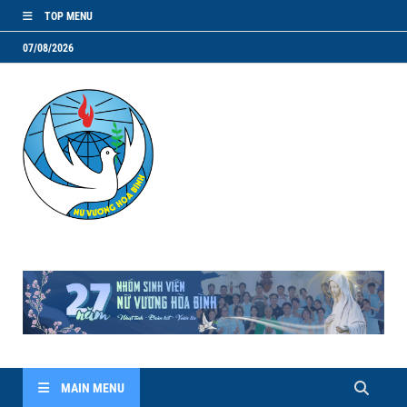
TOP MENU
07/08/2026
NVHB.NET
Nhóm Sinh Viên Nữ Vương Hoà Bình
MAIN MENU