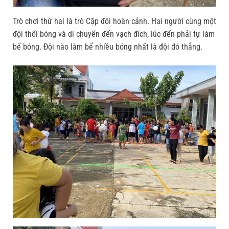
Trò chơi thứ hai là trò Cặp đôi hoàn cảnh. Hai người cùng một
đội thổi bóng và di chuyển đến vạch đích, lúc đến phải tự làm
bể bóng. Đội nào làm bể nhiều bóng nhất là đội đó thắng.