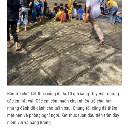
Bốn trò chơi kết thúc cũng đã là 10 giờ sáng. Tuy mệt nhưng
các em rất vui. Các em còn muốn chơi nhiều trò chơi hơn
nhưng đành để dành cho tuần sau. Chúng tôi cũng đã thấm
mệt nên về phòng nghỉ ngơi. Kết thúc tuần đầu tiên tràn đầy
niềm vui và năng lượng.