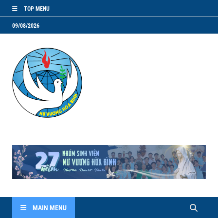
TOP MENU
09/08/2026
NVHB.NET
Nhóm Sinh Viên Nữ Vương Hoà Bình
MAIN MENU