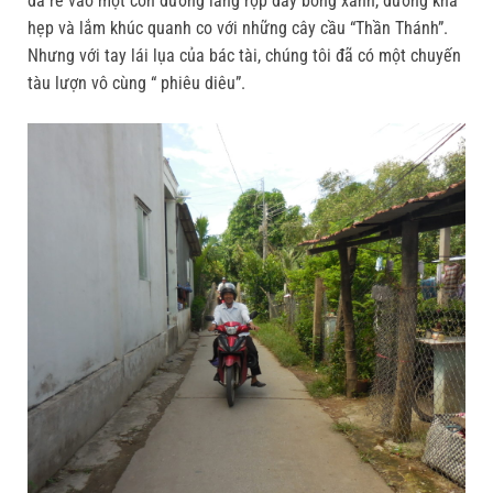
đã rẽ vào một con đường làng rợp đầy bóng xanh, đường khá
hẹp và lắm khúc quanh co với những cây cầu “Thần Thánh”.
Nhưng với tay lái lụa của bác tài, chúng tôi đã có một chuyến
tàu lượn vô cùng “ phiêu diêu”.