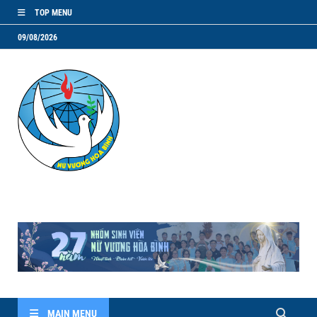
TOP MENU
09/08/2026
NVHB.NET
Nhóm Sinh Viên Nữ Vương Hoà Bình
MAIN MENU