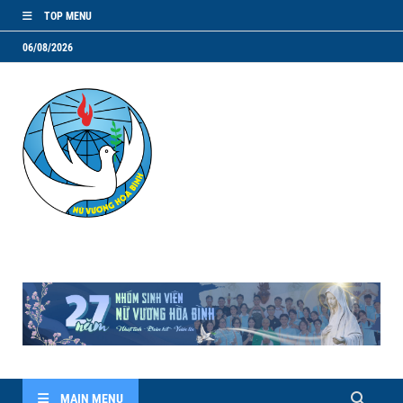
TOP MENU
06/08/2026
NVHB.NET
Nhóm Sinh Viên Nữ Vương Hoà Bình
MAIN MENU