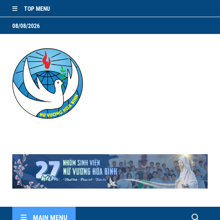
TOP MENU
08/08/2026
NVHB.NET
Nhóm Sinh Viên Nữ Vương Hoà Bình
MAIN MENU